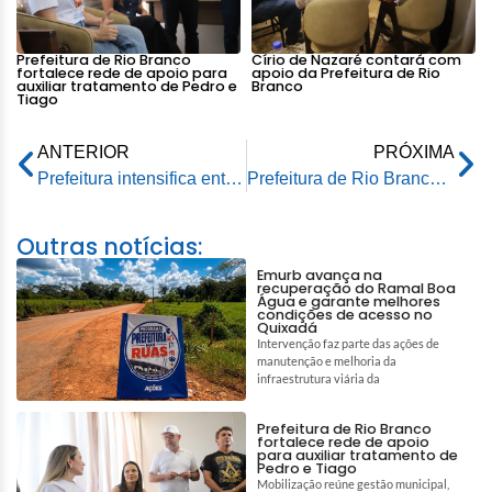
Prefeitura de Rio Branco
Círio de Nazaré contará com
fortalece rede de apoio para
apoio da Prefeitura de Rio
auxiliar tratamento de Pedro e
Branco
Tiago
ANTERIOR
PRÓXIMA
Prefeitura intensifica entrega de agasalhos e cobertores para população em situação de rua em Rio Branco
Prefeitura de Rio Branco reinaugura e credencia Creche Municipal Gumercindo Bessa, no Universitário III
Outras notícias:
Emurb avança na
recuperação do Ramal Boa
Água e garante melhores
condições de acesso no
Quixadá
Intervenção faz parte das ações de
manutenção e melhoria da
infraestrutura viária da
Prefeitura de Rio Branco
fortalece rede de apoio
para auxiliar tratamento de
Pedro e Tiago
Mobilização reúne gestão municipal,