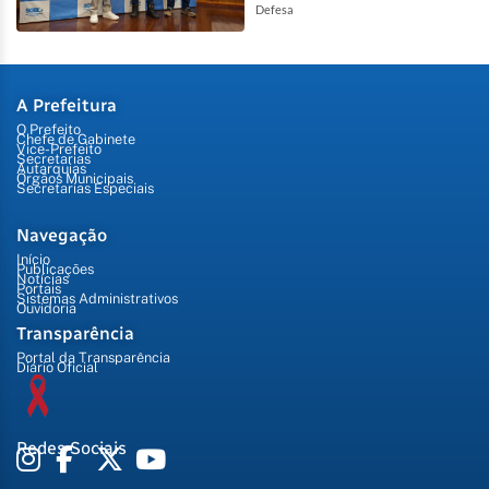
Defesa
A Prefeitura
O Prefeito
Chefe de Gabinete
Vice-Prefeito
Secretarias
Autarquias
Órgãos Municipais
Secretarias Especiais
Navegação
Início
Publicações
Notícias
Portais
Sistemas Administrativos
Ouvidoria
Transparência
Portal da Transparência
Diário Oficial
Redes Sociais