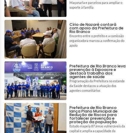
Maçonaria e parceiros para ampliar o
suporte à família
Círio de Nazaré contará
com apoio da Prefeitura de
Rio Branco
Encontro entre o prefeito e a comissão
organizadora marcou a confirmação do
apoio
Prefeitura de Rio Branco leva
prevenção à Expoacre e
destaca trabalho dos
agentes de saúde
Programação da Prefeitura no estande
da Saúde destacou a atuação dos
agentes comunitários
Prefeitura de Rio Branco
lança Plano Municipal de
Redução de Riscos para
fortalecer prevenção e
proteção da população
Estudo mapeia 87 áreas vulneráveis da
capital e amplia a capacidade da