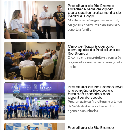
Prefeitura de Rio Branco
fortalece rede de apoio
para auxiliar tratamento de
Pedro e Tiago
Mobilização reúne gestão municipal,
Maçonaria e parceiros para ampliar o
suporte à família
Círio de Nazaré contará
com apoio da Prefeitura de
Rio Branco
Encontro entre o prefeito e a comissão
organizadora marcou a confirmação do
apoio
Prefeitura de Rio Branco leva
prevenção à Expoacre e
destaca trabalho dos
agentes de saúde
Programação da Prefeitura no estande
da Saúde destacou a atuação dos
agentes comunitários
Prefeitura de Rio Branco