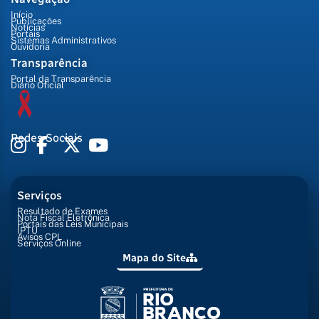
Início
Publicações
Notícias
Portais
Sistemas Administrativos
Ouvidoria
Transparência
Portal da Transparência
Diário Oficial
Redes Sociais
Serviços
Resultado de Exames
Nota Fiscal Eletrônica
Portais das Leis Municipais
IPTU
Avisos CPL
Serviços Online
Mapa do Site