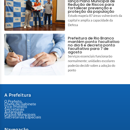
lança Plano Municipal de
Redução de Riscos para
fortalecer prevenção e
proteção da população
Estudo mapeia 87 áreas vulneráveis da
capital e amplia a capacidade da
Defesa
Prefeitura de Rio Branco
mantém ponto facultativo
no dia 6 e decreta ponto
facultativo para 7 de
agosto
Serviços essenciais funcionarão
normalmente; unidades escolares
poderão decidir sobre a adoção do
ponto
A Prefeitura
O Prefeito
Chefe de Gabinete
Vice-Prefeito
Secretarias
Autarquias
Órgãos Municipais
Secretarias Especiais
Navegação