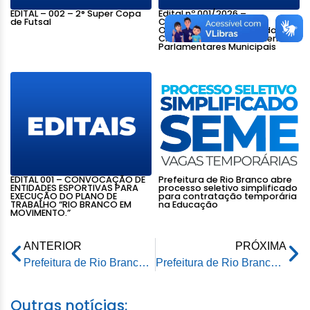
EDITAL – 002 – 2° Super Copa
Edital nº 001/2026 –
de Futsal
Convocação das
Organizações da Sociedade
Civil beneficiárias de Emendas
Parlamentares Municipais
EDITAL 001 – CONVOCAÇÃO DE
Prefeitura de Rio Branco abre
ENTIDADES ESPORTIVAS PARA
processo seletivo simplificado
EXECUÇÃO DO PLANO DE
para contratação temporária
TRABALHO “RIO BRANCO EM
na Educação
MOVIMENTO.”
ANTERIOR
PRÓXIMA
Prefeitura de Rio Branco lamenta desmoronamento no bairro Preventório e reforça alerta sobre risco de novos incidentes na região
Prefeitura de Rio Branco lamenta desmoronamento no bairro Preventório e reforça alerta sobre risco de novos incidentes na região
Outras notícias: