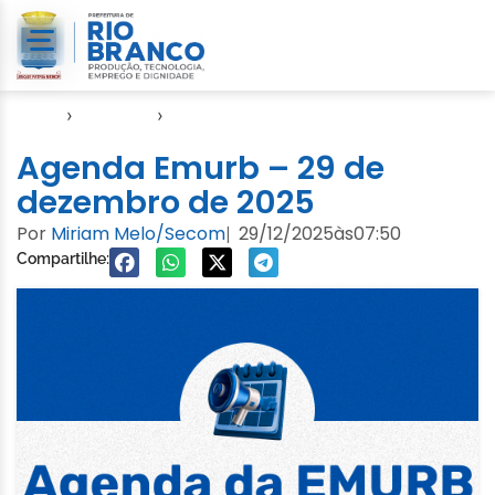
Início
›
Agendas
›
Agenda EMURB
Agenda Emurb – 29 de
dezembro de 2025
Por
Miriam Melo/Secom
29/12/2025
às
07:50
|
Compartilhe: