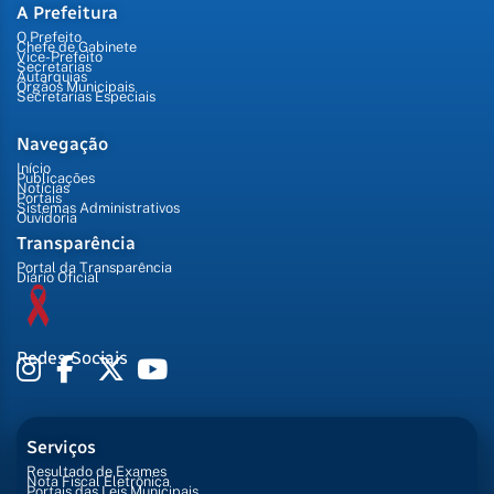
A Prefeitura
O Prefeito
Chefe de Gabinete
Vice-Prefeito
Secretarias
Autarquias
Órgãos Municipais
Secretarias Especiais
Navegação
Início
Publicações
Notícias
Portais
Sistemas Administrativos
Ouvidoria
Transparência
Portal da Transparência
Diário Oficial
Redes Sociais
Serviços
Resultado de Exames
Nota Fiscal Eletrônica
Portais das Leis Municipais