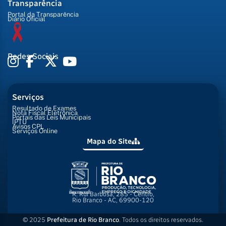
Transparência
Portal da Transparência
Diário Oficial
Redes Sociais
Serviços
Resultado de Exames
Nota Fiscal Eletrônica
Portais das Leis Municipais
IPTU
Avisos CPL
Serviços Online
Mapa do Site
R. Rui Barbosa, 285 - Centro,
Rio Branco - AC, 69900-120
© 2025
Prefeitura de Rio Branco
. Todos os direitos reservados.