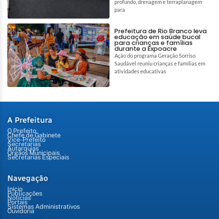
profundo, drenagem e terraplanagem
para
Prefeitura de Rio Branco leva
educação em saúde bucal
para crianças e famílias
durante a Expoacre
Ação do programa Geração Sorriso
Saudável reuniu crianças e famílias em
atividades educativas
A Prefeitura
O Prefeito
Chefe de Gabinete
Vice-Prefeito
Secretarias
Autarquias
Órgãos Municipais
Secretarias Especiais
Navegação
Início
Publicações
Notícias
Portais
Sistemas Administrativos
Ouvidoria