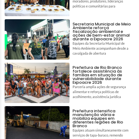
moradores, produtores, lideranças
políticas e comunitárias para
Secretaria Municipal de Meio
Ambiente reforça
fiscalização ambiental e
ações de bem-estar animal
durante a Expoacre 2026
Equipes da Secretaria Municipal de
Meio Ambiente acompanham desde a
cavalgada de abertura
Prefeitura de Rio Branco
fortalece assistência às
famílias em situação de
vulnerabilidade durante
Expoacre 2026
Parceria amplia ações de segurança
alimentar e reforça políticas de
acolhimento, assistência jurídica
Prefeitura intensifica
manutenção viária e
mobiliza equipes em
diferentes regiões de Rio
Branco
Equipes atuam simultaneamente com
serviços de tapa-buraco, remendo