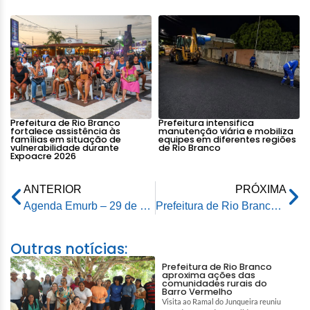
Prefeitura de Rio Branco
Prefeitura intensifica
fortalece assistência às
manutenção viária e mobiliza
famílias em situação de
equipes em diferentes regiões
vulnerabilidade durante
de Rio Branco
Expoacre 2026
ANTERIOR
PRÓXIMA
Agenda Emurb – 29 de dezembro de 2025
Prefeitura de Rio Branco garante atendimento integral às famílias afetadas pela cheia do Rio Acre
Outras notícias:
Prefeitura de Rio Branco
aproxima ações das
comunidades rurais do
Barro Vermelho
Visita ao Ramal do Junqueira reuniu