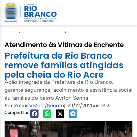
Início
›
Direitos Humanos
›
SASDH
Atendimento às Vítimas de Enchente
Prefeitura de Rio Branco
remove famílias atingidas
pela cheia do Rio Acre
Ação integrada da Prefeitura de Rio Branco,
garante segurança, acolhimento e assistência social
às famílias do bairro Ayrton Senna
Por
Katiussi Melo/Secom
29/12/2025
às
08:21
|
Compartilhe: