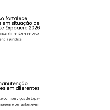
co fortalece
as em situação de
te Expoacre 2026
ança alimentar e reforça
ência jurídica
a manutenção
pes em diferentes
 com serviços de tapa-
enagem e terraplanagem