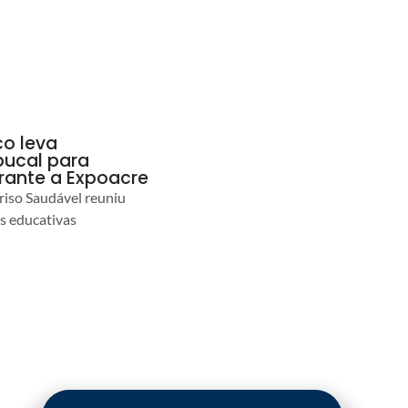
co leva
ucal para
urante a Expoacre
iso Saudável reuniu
es educativas