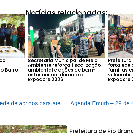
Notícias relacionadas:
nco
Secretaria Municipal de Meio
Prefeitura
Ambiente reforça fiscalização
fortalece 
o Barro
ambiental e ações de bem-
famílias 
estar animal durante a
vulnerabi
Expoacre 2026
Expoacre 
Prefeitura amplia rede de abrigos para atender famílias afetadas pela enchente do Rio Acre
Agenda Emurb – 29 de 
Prefeitura de Rio Bra