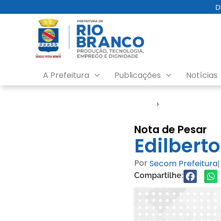
D
A Prefeitura
Publicações
Notícias
Início
›
Nota
Nota de Pesar
Edilbert
Por
Secom Prefeitura
|
Compartilhe: