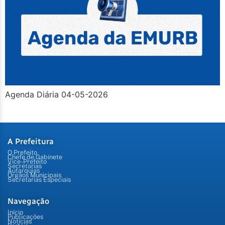
Agenda Diária 04-05-2026
A Prefeitura
O Prefeito
Chefe de Gabinete
Vice-Prefeito
Secretarias
Autarquias
Órgãos Municipais
Secretarias Especiais
Navegação
Início
Publicações
Notícias