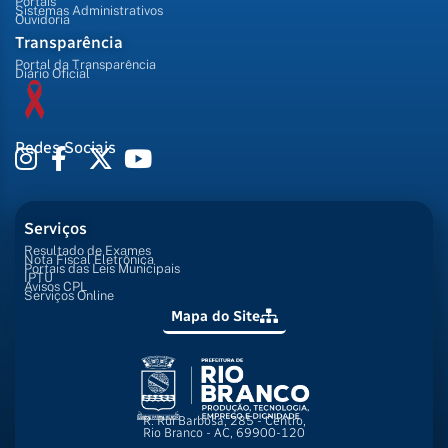
Portais
Sistemas Administrativos
Ouvidoria
Transparência
Portal da Transparência
Diário Oficial
Redes Sociais
Serviços
Resultado de Exames
Nota Fiscal Eletrônica
Portais das Leis Municipais
IPTU
Avisos CPL
Serviços Online
Mapa do Site
R. Rui Barbosa, 285 - Centro,
Rio Branco - AC, 69900-120