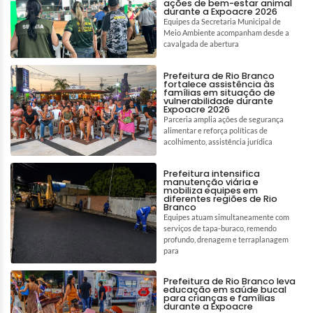
ações de bem-estar animal
durante a Expoacre 2026
Equipes da Secretaria Municipal de
Meio Ambiente acompanham desde a
cavalgada de abertura
Prefeitura de Rio Branco
fortalece assistência às
famílias em situação de
vulnerabilidade durante
Expoacre 2026
Parceria amplia ações de segurança
alimentar e reforça políticas de
acolhimento, assistência jurídica
Prefeitura intensifica
manutenção viária e
mobiliza equipes em
diferentes regiões de Rio
Branco
Equipes atuam simultaneamente com
serviços de tapa-buraco, remendo
profundo, drenagem e terraplanagem
para
Prefeitura de Rio Branco leva
educação em saúde bucal
para crianças e famílias
durante a Expoacre