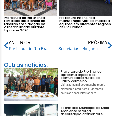
Prefeitura de Rio Branco
Prefeitura intensifica
fortalece assistência às
manutenção viária e mobiliza
famílias em situação de
equipes em diferentes regiões
vulnerabilidade durante
de Rio Branco
Expoacre 2026
ANTERIOR
PRÓXIMA
Prefeitura de Rio Branco avalia primeira etapa do programa Prefeitura nas Ruas e reforça ações integradas nos bairros
Secretarias reforçam chamamento para retorno integral dos servidores da Educação às atividades
Outras notícias:
Prefeitura de Rio Branco
aproxima ações das
comunidades rurais do
Barro Vermelho
Visita ao Ramal do Junqueira reuniu
moradores, produtores, lideranças
políticas e comunitárias para
Secretaria Municipal de Meio
Ambiente reforça
fiscalização ambiental e