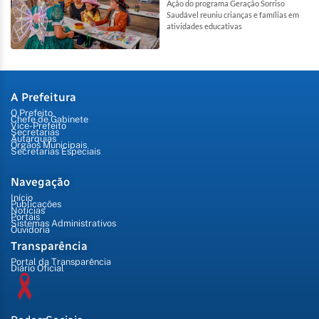
Ação do programa Geração Sorriso
Saudável reuniu crianças e famílias em
atividades educativas
A Prefeitura
O Prefeito
Chefe de Gabinete
Vice-Prefeito
Secretarias
Autarquias
Órgãos Municipais
Secretarias Especiais
Navegação
Início
Publicações
Notícias
Portais
Sistemas Administrativos
Ouvidoria
Transparência
Portal da Transparência
Diário Oficial