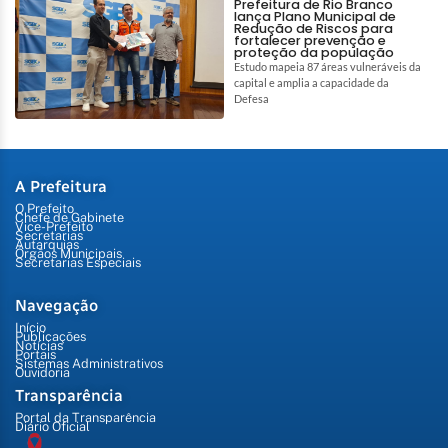
Prefeitura de Rio Branco
lança Plano Municipal de
Redução de Riscos para
fortalecer prevenção e
proteção da população
Estudo mapeia 87 áreas vulneráveis da
capital e amplia a capacidade da
Defesa
A Prefeitura
O Prefeito
Chefe de Gabinete
Vice-Prefeito
Secretarias
Autarquias
Órgãos Municipais
Secretarias Especiais
Navegação
Início
Publicações
Notícias
Portais
Sistemas Administrativos
Ouvidoria
Transparência
Portal da Transparência
Diário Oficial