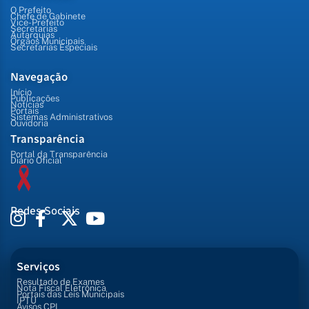
O Prefeito
Chefe de Gabinete
Vice-Prefeito
Secretarias
Autarquias
Órgãos Municipais
Secretarias Especiais
Navegação
Início
Publicações
Notícias
Portais
Sistemas Administrativos
Ouvidoria
Transparência
Portal da Transparência
Diário Oficial
Redes Sociais
Serviços
Resultado de Exames
Nota Fiscal Eletrônica
Portais das Leis Municipais
IPTU
Avisos CPL