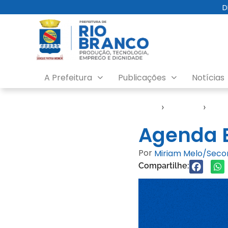
D
A Prefeitura
Publicações
Notícias
Início
›
Agendas
›
Age
Agenda E
Por
Miriam Melo/Sec
Compartilhe: