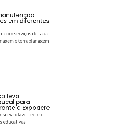
a manutenção
pes em diferentes
 com serviços de tapa-
enagem e terraplanagem
co leva
ucal para
urante a Expoacre
iso Saudável reuniu
es educativas