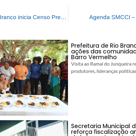
Prefeitura de Rio Branco inicia Censo Previdenciário 2026 para servidores e beneficiários
Agenda SMCCI – 9
Prefeitura de Rio Bra
ações das comunidade
Barro Vermelho
Visita ao Ramal do Junqueira r
produtores, lideranças política
Secretaria Municipal 
reforça fiscalização 