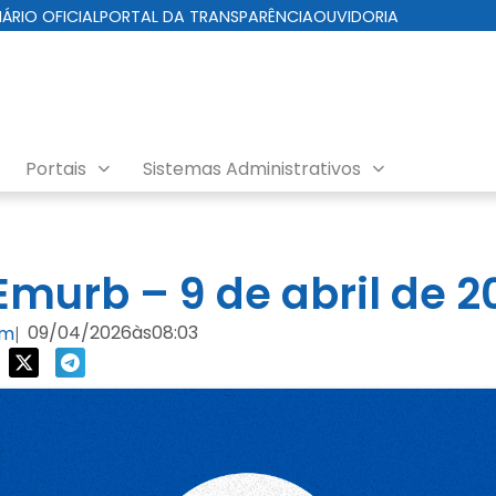
IÁRIO OFICIAL
PORTAL DA TRANSPARÊNCIA
OUVIDORIA
Portais
Sistemas Administrativos
nda EMURB
murb – 9 de abril de 2
09/04/2026
às
08:03
om
|