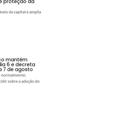
 e proteção da
veis da capital e amplia
anco mantém
dia 6 e decreta
a 7 de agosto
ão normalmente;
idir sobre a adoção do