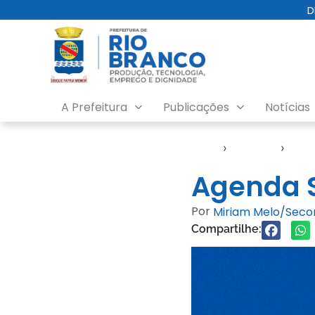
D
A Prefeitura
Publicações
Notícias
Início
›
Agendas
›
Agen
Agenda S
Por
Miriam Melo/Sec
Compartilhe: