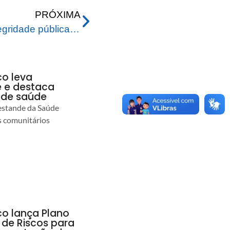
PRÓXIMA
Rio Branco fortalece a integridade pública com adesão ao Time Brasil
co leva
 e destaca
 de saúde
estande da Saúde
s comunitários
co lança Plano
 de Riscos para