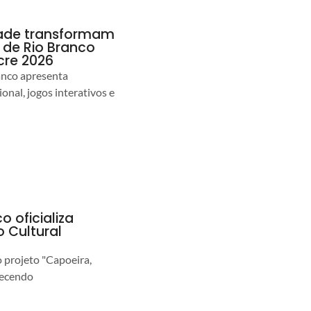
idade transformam
de Rio Branco
cre 2026
anco apresenta
nal, jogos interativos e
o oficializa
 Cultural
o projeto "Capoeira,
lecendo