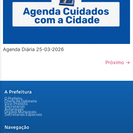
Agenda Diária 25-03-2026
Próximo
→
A Prefeitura
O Prefeito
Chefe de Gabinete
Vice-Prefeito
Secretarias
Autarquias
Órgãos Municipais
Secretarias Especiais
Navegação