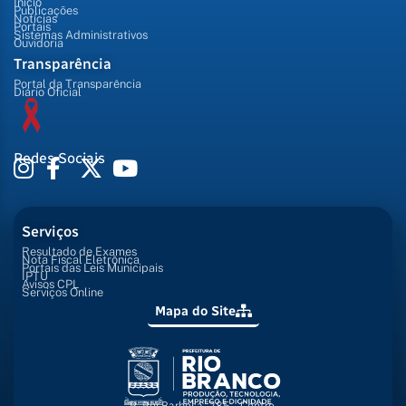
Início
Publicações
Notícias
Portais
Sistemas Administrativos
Ouvidoria
Transparência
Portal da Transparência
Diário Oficial
Redes Sociais
Serviços
Resultado de Exames
Nota Fiscal Eletrônica
Portais das Leis Municipais
IPTU
Avisos CPL
Serviços Online
Mapa do Site
R. Rui Barbosa, 285 - Centro,