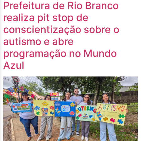
Prefeitura de Rio Branco
realiza pit stop de
conscientização sobre o
autismo e abre
programação no Mundo
Azul