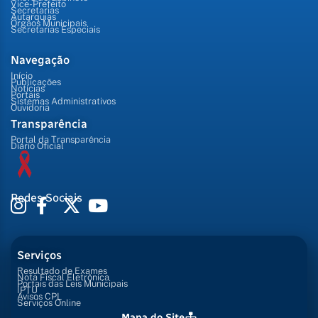
Vice-Prefeito
Secretarias
Autarquias
Órgãos Municipais
Secretarias Especiais
Navegação
Início
Publicações
Notícias
Portais
Sistemas Administrativos
Ouvidoria
Transparência
Portal da Transparência
Diário Oficial
Redes Sociais
Serviços
Resultado de Exames
Nota Fiscal Eletrônica
Portais das Leis Municipais
IPTU
Avisos CPL
Serviços Online
Mapa do Site