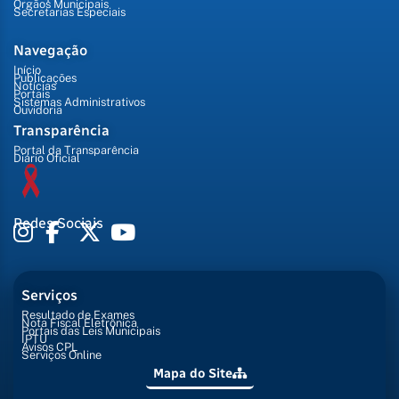
Órgãos Municipais
Secretarias Especiais
Navegação
Início
Publicações
Notícias
Portais
Sistemas Administrativos
Ouvidoria
Transparência
Portal da Transparência
Diário Oficial
Redes Sociais
Serviços
Resultado de Exames
Nota Fiscal Eletrônica
Portais das Leis Municipais
IPTU
Avisos CPL
Serviços Online
Mapa do Site