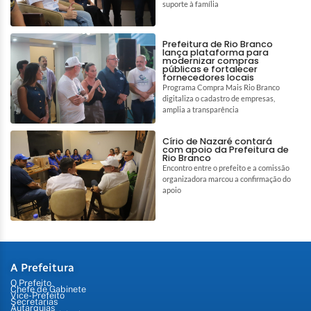
suporte à família
Prefeitura de Rio Branco
lança plataforma para
modernizar compras
públicas e fortalecer
fornecedores locais
Programa Compra Mais Rio Branco
digitaliza o cadastro de empresas,
amplia a transparência
Círio de Nazaré contará
com apoio da Prefeitura de
Rio Branco
Encontro entre o prefeito e a comissão
organizadora marcou a confirmação do
apoio
A Prefeitura
O Prefeito
Chefe de Gabinete
Vice-Prefeito
Secretarias
Autarquias