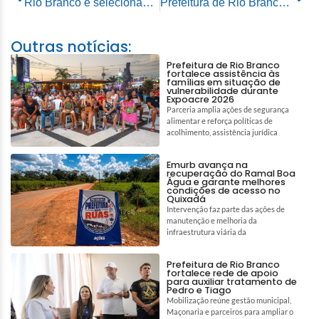
Rio Branco é selecionada para programa nacional e avança na agenda climática
Prefeitura de Rio Branco promove ações educativas pelo Dia Mundial da Água
Outras notícias:
Prefeitura de Rio Branco
fortalece assistência às
famílias em situação de
vulnerabilidade durante
Expoacre 2026
Parceria amplia ações de segurança
alimentar e reforça políticas de
acolhimento, assistência jurídica
Emurb avança na
recuperação do Ramal Boa
Água e garante melhores
condições de acesso no
Quixadá
Intervenção faz parte das ações de
manutenção e melhoria da
infraestrutura viária da
Prefeitura de Rio Branco
fortalece rede de apoio
para auxiliar tratamento de
Pedro e Tiago
Mobilização reúne gestão municipal,
Maçonaria e parceiros para ampliar o