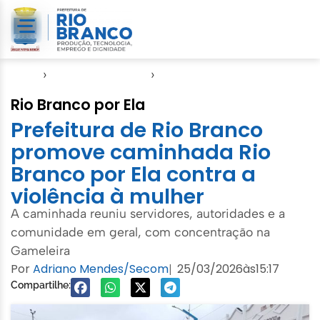
Início
›
Direitos Humanos
›
SASDH
Rio Branco por Ela
Prefeitura de Rio Branco
promove caminhada Rio
Branco por Ela contra a
violência à mulher
A caminhada reuniu servidores, autoridades e a
comunidade em geral, com concentração na
Gameleira
Por
Adriano Mendes/Secom
25/03/2026
às
15:17
|
Compartilhe: