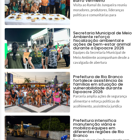
Barro Vermelho
Visita ao Ramal do Junqueira reuniu
moradores, produtores, lideranças
políticas e comunitárias para
Secretaria Municipal de Meio
Ambiente reforça
fiscalização ambiental e
ações de bem-estar animal
durante a Expoacre 2026
Equipes da Secretaria Municipal de
Meio Ambiente acompanham desde a
cavalgada de abertura
Prefeitura de Rio Branco
fortalece assistência às
famílias em situação de
vulnerabilidade durante
Expoacre 2026
Parceria amplia ações de segurança
alimentar e reforça políticas de
acolhimento, assistência jurídica
Prefeitura intensifica
manutenção viária e
mobiliza equipes em
diferentes regiões de Rio
Branco
Equipes atuam simultaneamente com