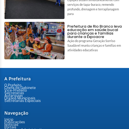
serviços de tapa-buraco, remendo
profundo, drenagem e terraplanagem
para
Prefeitura de Rio Branco leva
educação em saúde bucal
para crianças e famílias
durante a Expoacre
Ação do programa Geração Sorriso
Saudável reuniu crianças e famílias em
atividades educativas
A Prefeitura
O Prefeito
Chefe de Gabinete
Vice-Prefeito
Secretarias
Autarquias
Órgãos Municipais
Secretarias Especiais
Navegação
Início
Publicações
Notícias
Portais