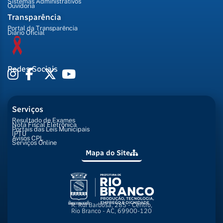
Sistemas Administrativos
Ouvidoria
Transparência
Portal da Transparência
Diário Oficial
Redes Sociais
Serviços
Resultado de Exames
Nota Fiscal Eletrônica
Portais das Leis Municipais
IPTU
Avisos CPL
Serviços Online
Mapa do Site
R. Rui Barbosa, 285 - Centro,
Rio Branco - AC, 69900-120