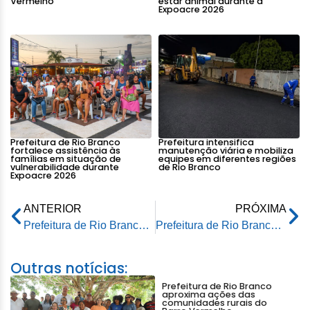
Vermelho
estar animal durante a
Expoacre 2026
Prefeitura de Rio Branco
Prefeitura intensifica
fortalece assistência às
manutenção viária e mobiliza
famílias em situação de
equipes em diferentes regiões
vulnerabilidade durante
de Rio Branco
Expoacre 2026
ANTERIOR
PRÓXIMA
Prefeitura de Rio Branco recebe aval do Rio Branco FC para avançar em projeto de revitalização do centro
Prefeitura de Rio Branco inaugura Indústria de Leite de Soja e Complexo Agroindustrial da Agricultura Familiar
Outras notícias:
Prefeitura de Rio Branco
aproxima ações das
comunidades rurais do