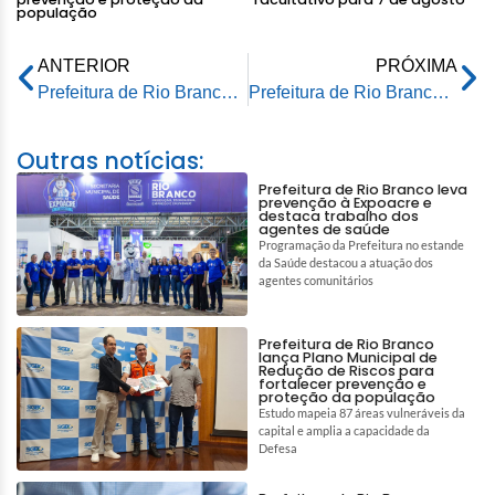
população
ANTERIOR
PRÓXIMA
Prefeitura de Rio Branco inaugura Indústria de Leite de Soja e Complexo Agroindustrial da Agricultura Familiar
Prefeitura de Rio Branco e Polícia Federal assinam primeiro acordo de cooperação do Brasil
Outras notícias:
Prefeitura de Rio Branco leva
prevenção à Expoacre e
destaca trabalho dos
agentes de saúde
Programação da Prefeitura no estande
da Saúde destacou a atuação dos
agentes comunitários
Prefeitura de Rio Branco
lança Plano Municipal de
Redução de Riscos para
fortalecer prevenção e
proteção da população
Estudo mapeia 87 áreas vulneráveis da
capital e amplia a capacidade da
Defesa