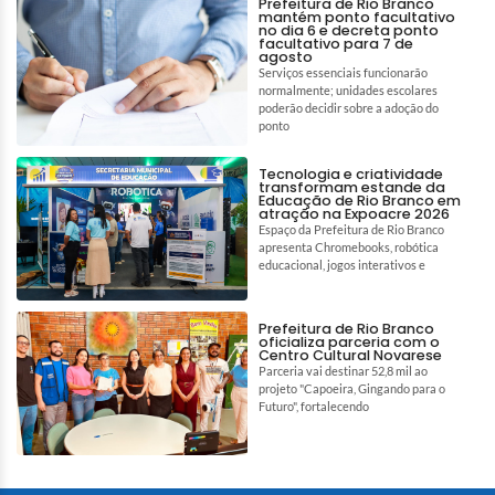
Prefeitura de Rio Branco
mantém ponto facultativo
no dia 6 e decreta ponto
facultativo para 7 de
agosto
Serviços essenciais funcionarão
normalmente; unidades escolares
poderão decidir sobre a adoção do
ponto
Tecnologia e criatividade
transformam estande da
Educação de Rio Branco em
atração na Expoacre 2026
Espaço da Prefeitura de Rio Branco
apresenta Chromebooks, robótica
educacional, jogos interativos e
Prefeitura de Rio Branco
oficializa parceria com o
Centro Cultural Novarese
Parceria vai destinar 52,8 mil ao
projeto "Capoeira, Gingando para o
Futuro", fortalecendo