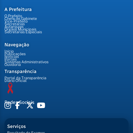
A Prefeitura
O Prefeito
Chefe de Gabinete
Vice-Prefeito
Secretarias
Autarquias
Órgãos Municipais
Secretarias Especiais
Navegação
Início
Publicações
Notícias
Portais
Sistemas Administrativos
Ouvidoria
Transparência
Portal da Transparência
Diário Oficial
Redes Sociais
Serviços
Resultado de Exames