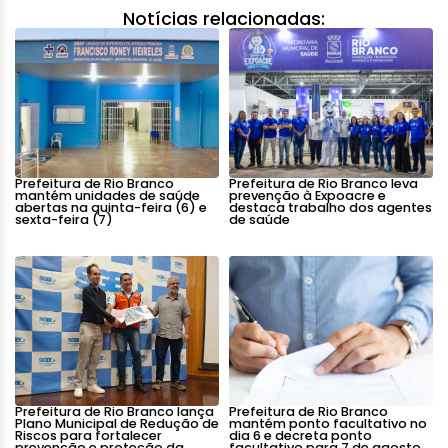
Notícias relacionadas:
Prefeitura de Rio Branco
Prefeitura de Rio Branco leva
mantém unidades de saúde
prevenção à Expoacre e
abertas na quinta-feira (6) e
destaca trabalho dos agentes
sexta-feira (7)
de saúde
Prefeitura de Rio Branco lança
Prefeitura de Rio Branco
Plano Municipal de Redução de
mantém ponto facultativo no
Riscos para fortalecer
dia 6 e decreta ponto
prevenção e proteção da
facultativo para 7 de agosto