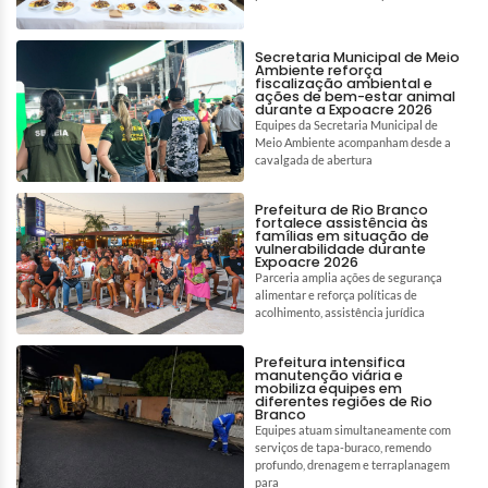
Secretaria Municipal de Meio
Ambiente reforça
fiscalização ambiental e
ações de bem-estar animal
durante a Expoacre 2026
Equipes da Secretaria Municipal de
Meio Ambiente acompanham desde a
cavalgada de abertura
Prefeitura de Rio Branco
fortalece assistência às
famílias em situação de
vulnerabilidade durante
Expoacre 2026
Parceria amplia ações de segurança
alimentar e reforça políticas de
acolhimento, assistência jurídica
Prefeitura intensifica
manutenção viária e
mobiliza equipes em
diferentes regiões de Rio
Branco
Equipes atuam simultaneamente com
serviços de tapa-buraco, remendo
profundo, drenagem e terraplanagem
para