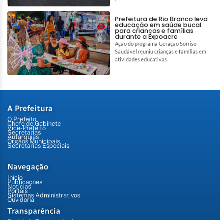
Prefeitura de Rio Branco leva
educação em saúde bucal
para crianças e famílias
durante a Expoacre
Ação do programa Geração Sorriso
Saudável reuniu crianças e famílias em
atividades educativas
A Prefeitura
O Prefeito
Chefe de Gabinete
Vice-Prefeito
Secretarias
Autarquias
Órgãos Municipais
Secretarias Especiais
Navegação
Início
Publicações
Notícias
Portais
Sistemas Administrativos
Ouvidoria
Transparência