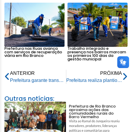
Prefeitura nas Ruas avança
Trabalho integrado e
com serviços de recuperação
presença nos bairros marcam
viária em Rio Branco
os primeiros 100 dias da
gestão municipal
ANTERIOR
PRÓXIMA
Prefeitura garante transporte de produção e travessia de ribeirinhos isolados na zona rural de Rio Branco
Prefeitura realiza plantio de novas mudas em local onde foi retirada árvore morta no Horto Florestal
Outras notícias:
Prefeitura de Rio Branco
aproxima ações das
comunidades rurais do
Barro Vermelho
Visita ao Ramal do Junqueira reuniu
moradores, produtores, lideranças
políticas e comunitárias para