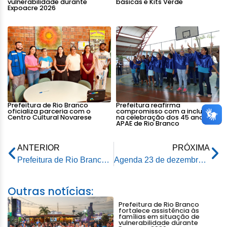
vulnerabilidade durante
básicas e Kits Verde
Expoacre 2026
Prefeitura de Rio Branco
Prefeitura reafirma
oficializa parceria com o
compromisso com a inclusão
Centro Cultural Novarese
na celebração dos 45 anos da
APAE de Rio Branco
ANTERIOR
PRÓXIMA
Prefeitura de Rio Branco segue com a entrega de brinquedos do programa ‘Natal Criança Feliz’ até o dia 24 de dezembro
Agenda 23 de dezembro de 2025
Outras notícias:
Prefeitura de Rio Branco
fortalece assistência às
famílias em situação de
vulnerabilidade durante