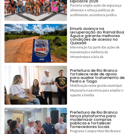
Expoacre 2026
Parceria amplia ações de segurança
alimentar e reforça políticas de
acolhimento, assistência jurídica
Emurb avança na
recuperação do Ramal Boa
Água e garante melhores
condições de acesso no
Quixadá
Intervenção faz parte das ações de
manutenção e melhoria da
infraestrutura viária da
Prefeitura de Rio Branco
fortalece rede de apoio
para auxiliar tratamento de
Pedro e Tiago
Mobilização reúne gestão municipal,
Maçonaria e parceiros para ampliar o
suporte à família
Prefeitura de Rio Branco
lança plataforma para
modernizar compras
públicas e fortalecer
fornecedores locais
Programa Compra Mais Rio Branco