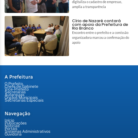
digitaliza o cadastro de empresas,
amplia a transparência
Círio de Nazaré contará
com apoio da Prefeitura de
Rio Branco
Encontro entre o prefeito e a comissão
organizadora marcou a confirmação do
apoio
A Prefeitura
O Prefeito
Chefe de Gabinete
Vice-Prefeito
Secretarias
Autarquias
Órgãos Municipais
Secretarias Especiais
Navegação
Início
Publicações
Notícias
Portais
Sistemas Administrativos
Ouvidoria