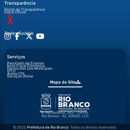
Transparência
Portal da Transparência
Diário Oficial
Redes Sociais
Serviços
Resultado de Exames
Nota Fiscal Eletrônica
Portais das Leis Municipais
IPTU
Avisos CPL
Serviços Online
Mapa do Site
R. Rui Barbosa, 285 - Centro,
Rio Branco - AC, 69900-120
© 2025
Prefeitura de Rio Branco
. Todos os direitos reservados.