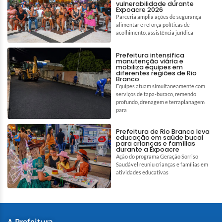
vulnerabilidade durante
Expoacre 2026
Parceria amplia ações de segurança
alimentar e reforça políticas de
acolhimento, assistência jurídica
Prefeitura intensifica
manutenção viária e
mobiliza equipes em
diferentes regiões de Rio
Branco
Equipes atuam simultaneamente com
serviços de tapa-buraco, remendo
profundo, drenagem e terraplanagem
para
Prefeitura de Rio Branco leva
educação em saúde bucal
para crianças e famílias
durante a Expoacre
Ação do programa Geração Sorriso
Saudável reuniu crianças e famílias em
atividades educativas
A Prefeitura