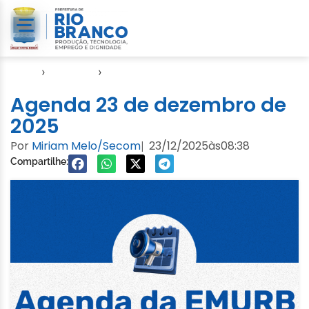
Início
›
Agendas
›
Agenda EMURB
Agenda 23 de dezembro de
2025
Por
Miriam Melo/Secom
23/12/2025
às
08:38
|
Compartilhe: