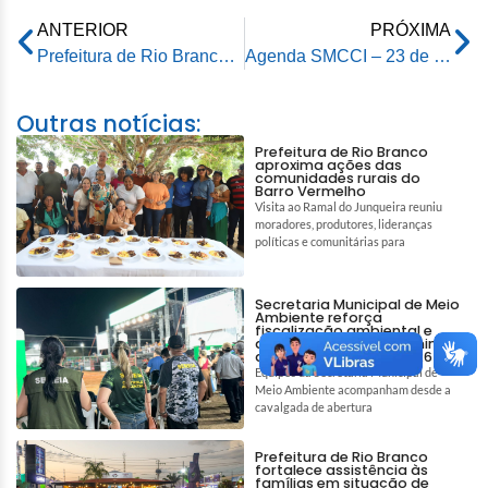
ANTERIOR
PRÓXIMA
Prefeitura de Rio Branco segue com a entrega de brinquedos do programa ‘Natal Criança Feliz’ até o dia 24 de dezembro
Agenda SMCCI – 23 de dezembro de 2025
Outras notícias:
Prefeitura de Rio Branco
aproxima ações das
comunidades rurais do
Barro Vermelho
Visita ao Ramal do Junqueira reuniu
moradores, produtores, lideranças
políticas e comunitárias para
Secretaria Municipal de Meio
Ambiente reforça
fiscalização ambiental e
ações de bem-estar animal
durante a Expoacre 2026
Equipes da Secretaria Municipal de
Meio Ambiente acompanham desde a
cavalgada de abertura
Prefeitura de Rio Branco
fortalece assistência às
famílias em situação de