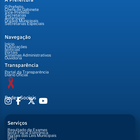
O Prefeito
Chefe de Gabinete
Vice-Prefeito
Secretarias
Autarquias
Órgãos Municipais
Secretarias Especiais
Navegação
Início
Publicações
Notícias
Portais
Sistemas Administrativos
Ouvidoria
Transparência
Portal da Transparência
Diário Oficial
Redes Sociais
Serviços
Resultado de Exames
Nota Fiscal Eletrônica
Portais das Leis Municipais
IPTU