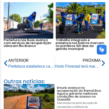
Prefeitura nas Ruas avança
Trabalho integrado e
com serviços de recuperação
presença nos bairros marcam
viária em Rio Branco
os primeiros 100 dias da
gestão municipal
ANTERIOR
PRÓXIMA
Prefeitura estabelece calendário de pagamentos para 2025, priorizando servidores e economia local
Horto Florestal terá mais câmeras, policiamento e controle de acesso ao parque
Outras notícias:
Emurb avança na
recuperação do Ramal Boa
Água e garante melhores
condições de acesso no
Quixadá
Intervenção faz parte das ações de
manutenção e melhoria da