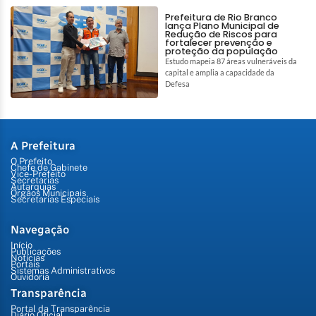
Prefeitura de Rio Branco
lança Plano Municipal de
Redução de Riscos para
fortalecer prevenção e
proteção da população
Estudo mapeia 87 áreas vulneráveis da
capital e amplia a capacidade da
Defesa
A Prefeitura
O Prefeito
Chefe de Gabinete
Vice-Prefeito
Secretarias
Autarquias
Órgãos Municipais
Secretarias Especiais
Navegação
Início
Publicações
Notícias
Portais
Sistemas Administrativos
Ouvidoria
Transparência
Portal da Transparência
Diário Oficial