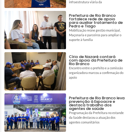
infraestrutura viária da
Prefeitura de Rio Branco
fortalece rede de apoio
para auxiliar tratamento de
Pedro e Tiago
Mobilização reúne gestão municipal,
Maçonaria e parceiros para ampliar o
suporte à família
Círio de Nazaré contará
com apoio da Prefeitura de
Rio Branco
Encontro entre o prefeito e a comissão
organizadora marcou a confirmação do
apoio
Prefeitura de Rio Branco leva
prevenção à Expoacre e
destaca trabalho dos
agentes de saúde
Programação da Prefeitura no estande
da Saúde destacou a atuação dos
agentes comunitários