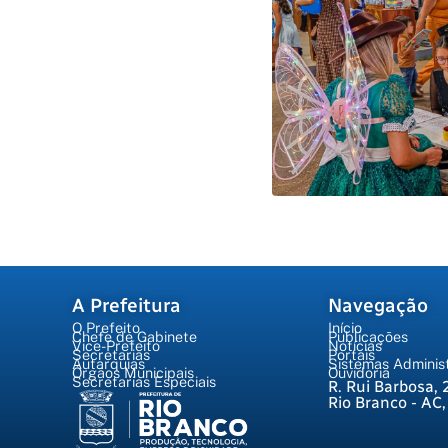
A Prefeitura
Navegação
O Prefeito
Início
Chefe de Gabinete
Publicações
Vice-Prefeito
Notícias
Secretarias
Portais
Autarquias
Sistemas Administ
Órgãos Municipais
Ouvidoria
Secretarias Especiais
R. Rui Barbosa, 
Rio Branco - AC