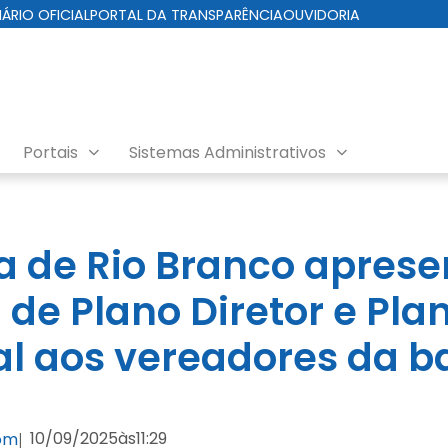
IÁRIO OFICIAL
PORTAL DA TRANSPARÊNCIA
OUVIDORIA
Portais
Sistemas Administrativos
ra de Rio Branco aprese
 de Plano Diretor e Pla
al aos vereadores da b
10/09/2025
às
11:29
com
|