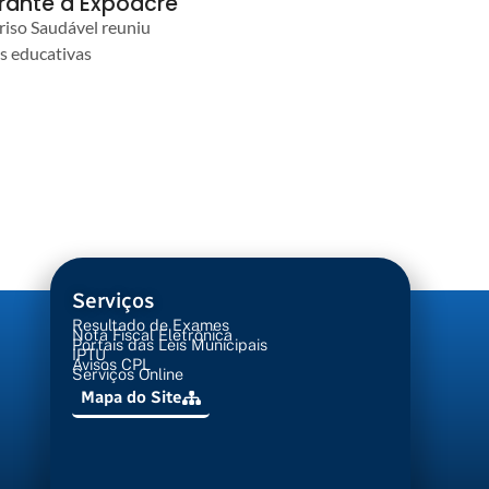
urante a Expoacre
iso Saudável reuniu
es educativas
Serviços
Resultado de Exames
Nota Fiscal Eletrônica
Portais das Leis Municipais
IPTU
Avisos CPL
Serviços Online
Mapa do Site