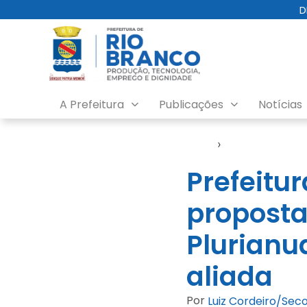
D
A Prefeitura
Publicações
Notícias
Início
›
Video
Prefeitu
proposta
Plurianu
aliada
Por
Luiz Cordeiro/Se