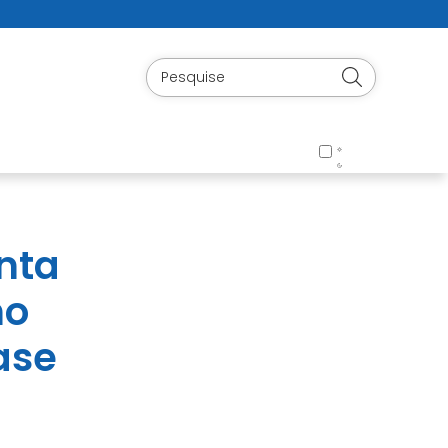
nta
no
ase