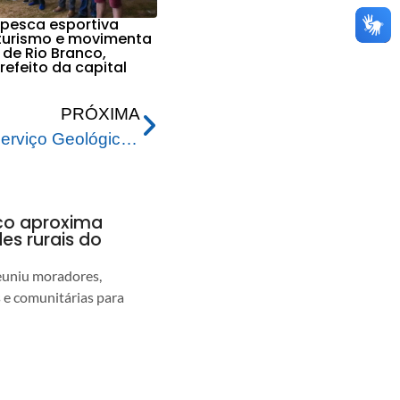
 pesca esportiva
 turismo e movimenta
de Rio Branco,
efeito da capital
PRÓXIMA
Defesa Civil Municipal e Serviço Geológico do Brasil realizam mapeamento de áreas de risco em Rio Branco
nco aproxima
s rurais do
euniu moradores,
s e comunitárias para