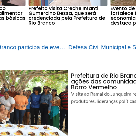
nco
Prefeito visita Creche Infantil
Evento de
alimentar
Gumercino Bessa, que será
fortalece
as básicas
credenciada pela Prefeitura de
economia 
Rio Branco
destaca pr
Prefeitura de Rio Branco participa de evento nacional sobre Governança Climática em Brasília
Prefeitura de Rio Bra
ações das comunidade
Barro Vermelho
Visita ao Ramal do Junqueira r
produtores, lideranças política