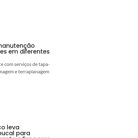
a manutenção
pes em diferentes
 com serviços de tapa-
enagem e terraplanagem
co leva
ucal para