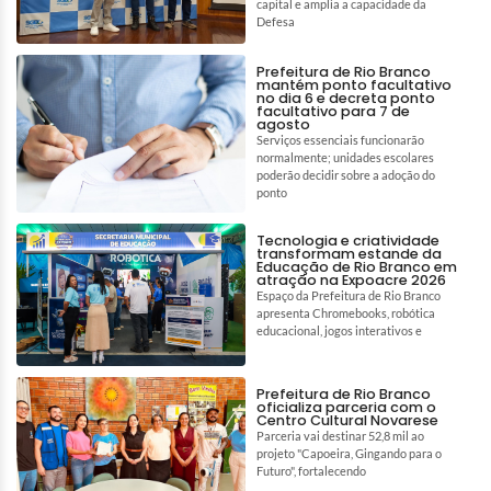
capital e amplia a capacidade da
Defesa
Prefeitura de Rio Branco
mantém ponto facultativo
no dia 6 e decreta ponto
facultativo para 7 de
agosto
Serviços essenciais funcionarão
normalmente; unidades escolares
poderão decidir sobre a adoção do
ponto
Tecnologia e criatividade
transformam estande da
Educação de Rio Branco em
atração na Expoacre 2026
Espaço da Prefeitura de Rio Branco
apresenta Chromebooks, robótica
educacional, jogos interativos e
Prefeitura de Rio Branco
oficializa parceria com o
Centro Cultural Novarese
Parceria vai destinar 52,8 mil ao
projeto "Capoeira, Gingando para o
Futuro", fortalecendo