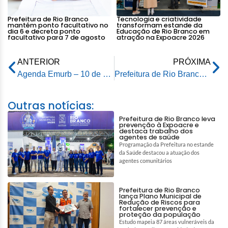
Prefeitura de Rio Branco
Tecnologia e criatividade
mantém ponto facultativo no
transformam estande da
dia 6 e decreta ponto
Educação de Rio Branco em
facultativo para 7 de agosto
atração na Expoacre 2026
ANTERIOR
PRÓXIMA
Agenda Emurb – 10 de setembro de 2025
Prefeitura de Rio Branco apresenta proposta de Plano Diretor e Plano Plurianual aos vereadores da base aliada
Outras notícias:
Prefeitura de Rio Branco leva
prevenção à Expoacre e
destaca trabalho dos
agentes de saúde
Programação da Prefeitura no estande
da Saúde destacou a atuação dos
agentes comunitários
Prefeitura de Rio Branco
lança Plano Municipal de
Redução de Riscos para
fortalecer prevenção e
proteção da população
Estudo mapeia 87 áreas vulneráveis da