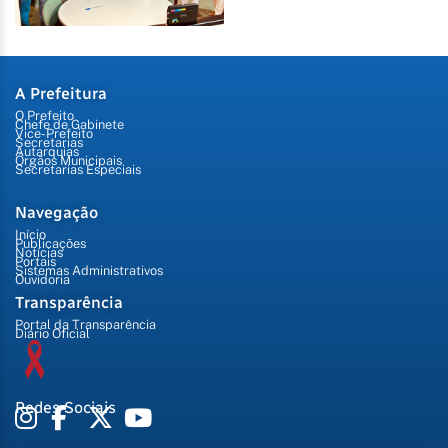
A Prefeitura
O Prefeito
Chefe de Gabinete
Vice-Prefeito
Secretarias
Autarquias
Órgãos Municipais
Secretarias Especiais
Navegação
Início
Publicações
Notícias
Portais
Sistemas Administrativos
Ouvidoria
Transparência
Portal da Transparência
Diário Oficial
Redes Sociais