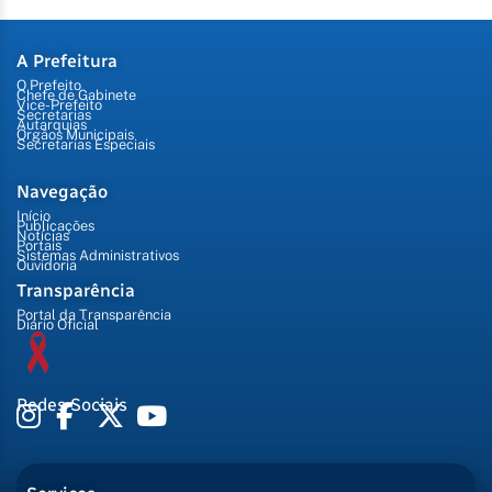
A Prefeitura
O Prefeito
Chefe de Gabinete
Vice-Prefeito
Secretarias
Autarquias
Órgãos Municipais
Secretarias Especiais
Navegação
Início
Publicações
Notícias
Portais
Sistemas Administrativos
Ouvidoria
Transparência
Portal da Transparência
Diário Oficial
Redes Sociais