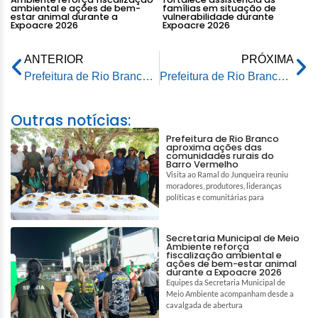
ambiental e ações de bem-
famílias em situação de
estar animal durante a
vulnerabilidade durante
Expoacre 2026
Expoacre 2026
ANTERIOR
PRÓXIMA
Prefeitura de Rio Branco começa a entregar brinquedos para crianças listadas no CadÚnico
Prefeitura de Rio Branco impulsiona educação municipal com programas inovadores e oportunidades de intercâmbio internacional
Outras notícias:
Prefeitura de Rio Branco
aproxima ações das
comunidades rurais do
Barro Vermelho
Visita ao Ramal do Junqueira reuniu
moradores, produtores, lideranças
políticas e comunitárias para
Secretaria Municipal de Meio
Ambiente reforça
fiscalização ambiental e
ações de bem-estar animal
durante a Expoacre 2026
Equipes da Secretaria Municipal de
Meio Ambiente acompanham desde a
cavalgada de abertura