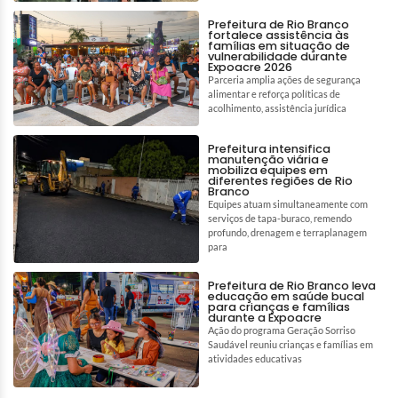
Prefeitura de Rio Branco
fortalece assistência às
famílias em situação de
vulnerabilidade durante
Expoacre 2026
Parceria amplia ações de segurança
alimentar e reforça políticas de
acolhimento, assistência jurídica
Prefeitura intensifica
manutenção viária e
mobiliza equipes em
diferentes regiões de Rio
Branco
Equipes atuam simultaneamente com
serviços de tapa-buraco, remendo
profundo, drenagem e terraplanagem
para
Prefeitura de Rio Branco leva
educação em saúde bucal
para crianças e famílias
durante a Expoacre
Ação do programa Geração Sorriso
Saudável reuniu crianças e famílias em
atividades educativas