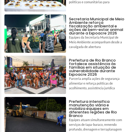
políticas e comunitárias para
Secretaria Municipal de Meio
Ambiente reforça
fiscalização ambiental e
ações de bem-estar animal
durante a Expoacre 2026
Equipes da Secretaria Municipal de
Meio Ambiente acompanham desde a
cavalgada de abertura
Prefeitura de Rio Branco
fortalece assistência às
famílias em situação de
vulnerabilidade durante
Expoacre 2026
Parceria amplia ações de segurança
alimentar e reforça políticas de
acolhimento, assistência jurídica
Prefeitura intensifica
manutenção viária e
mobiliza equipes em
diferentes regiões de Rio
Branco
Equipes atuam simultaneamente com
serviços de tapa-buraco, remendo
profundo, drenagem e terraplanagem