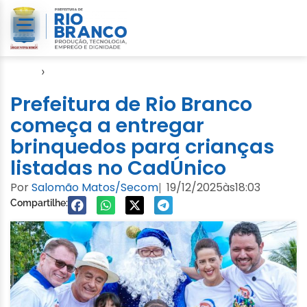
Início
›
Direitos Humanos
Prefeitura de Rio Branco
começa a entregar
brinquedos para crianças
listadas no CadÚnico
Por
Salomão Matos/Secom
19/12/2025
às
18:03
|
Compartilhe: