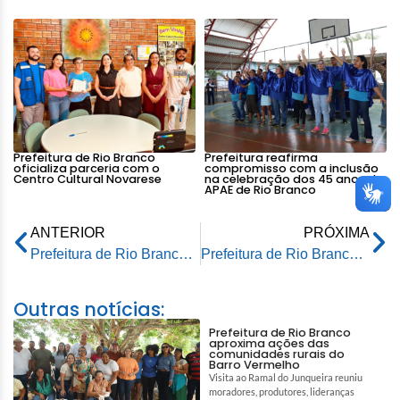
Prefeitura de Rio Branco
Prefeitura reafirma
oficializa parceria com o
compromisso com a inclusão
Centro Cultural Novarese
na celebração dos 45 anos da
APAE de Rio Branco
ANTERIOR
PRÓXIMA
Prefeitura de Rio Branco começa a entregar brinquedos para crianças listadas no CadÚnico
Prefeitura de Rio Branco avança com nova iluminação pública na Avenida Ceará
Outras notícias:
Prefeitura de Rio Branco
aproxima ações das
comunidades rurais do
Barro Vermelho
Visita ao Ramal do Junqueira reuniu
moradores, produtores, lideranças