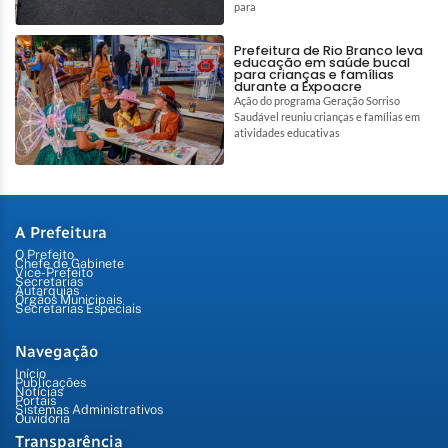
para
Prefeitura de Rio Branco leva
educação em saúde bucal
para crianças e famílias
durante a Expoacre
Ação do programa Geração Sorriso
Saudável reuniu crianças e famílias em
atividades educativas
A Prefeitura
O Prefeito
Chefe de Gabinete
Vice-Prefeito
Secretarias
Autarquias
Órgãos Municipais
Secretarias Especiais
Navegação
Início
Publicações
Notícias
Portais
Sistemas Administrativos
Ouvidoria
Transparência