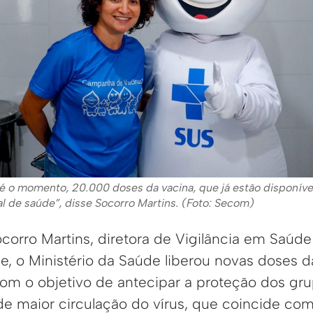
é o momento, 20.000 doses da vacina, que já estão disponíve
l de saúde”, disse Socorro Martins. (Foto: Secom)
orro Martins, diretora de Vigilância em Saúde
e, o Ministério da Saúde liberou novas doses d
com o objetivo de antecipar a proteção dos grup
de maior circulação do vírus, que coincide c