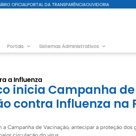
IÁRIO OFICIAL
PORTAL DA TRANSPARÊNCIA
OUVIDORIA
Portais
Sistemas Administrativos
a a Influenza
co inicia Campanha de
o contra Influenza na 
 a Campanha de Vacinação, antecipar a proteção dos gr
aior circulação do vírus