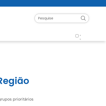
Região
upos prioritários