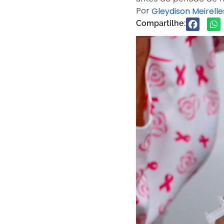
Por
Gleydison Meirel
Compartilhe: