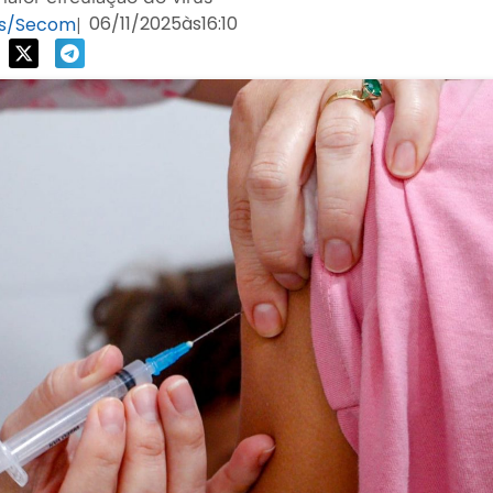
06/11/2025
às
16:10
les/Secom
|