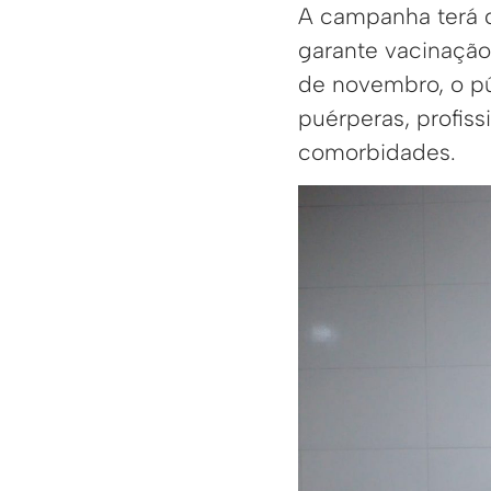
A campanha terá d
garante vacinação 
de novembro, o pú
puérperas, profis
comorbidades.