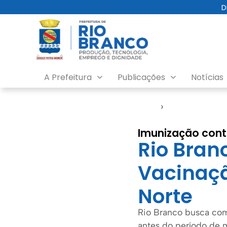
D
A Prefeitura
Publicações
Notícias
Início
›
Semsa
Imunização contr
Rio Bran
Vacinaçã
Norte
Rio Branco busca com
antes do período de m