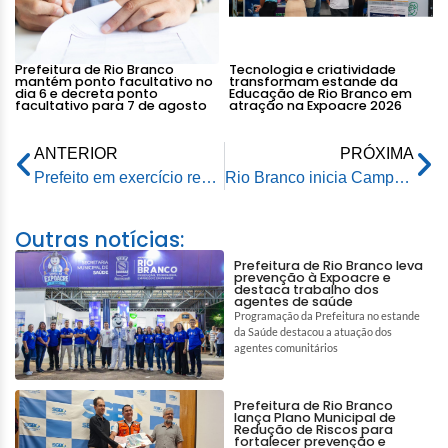
Prefeitura de Rio Branco
Tecnologia e criatividade
mantém ponto facultativo no
transformam estande da
dia 6 e decreta ponto
Educação de Rio Branco em
facultativo para 7 de agosto
atração na Expoacre 2026
ANTERIOR
PRÓXIMA
Prefeito em exercício recebe convite para participar da final das Olimpíadas de Educação Financeira
Rio Branco inicia Campanha de Vacinação contra Influenza na Região Norte
Outras notícias:
Prefeitura de Rio Branco leva
prevenção à Expoacre e
destaca trabalho dos
agentes de saúde
Programação da Prefeitura no estande
da Saúde destacou a atuação dos
agentes comunitários
Prefeitura de Rio Branco
lança Plano Municipal de
Redução de Riscos para
fortalecer prevenção e