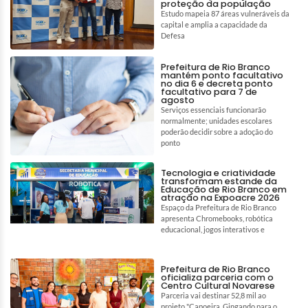
proteção da população
Estudo mapeia 87 áreas vulneráveis da
capital e amplia a capacidade da
Defesa
Prefeitura de Rio Branco
mantém ponto facultativo
no dia 6 e decreta ponto
facultativo para 7 de
agosto
Serviços essenciais funcionarão
normalmente; unidades escolares
poderão decidir sobre a adoção do
ponto
Tecnologia e criatividade
transformam estande da
Educação de Rio Branco em
atração na Expoacre 2026
Espaço da Prefeitura de Rio Branco
apresenta Chromebooks, robótica
educacional, jogos interativos e
Prefeitura de Rio Branco
oficializa parceria com o
Centro Cultural Novarese
Parceria vai destinar 52,8 mil ao
projeto "Capoeira, Gingando para o