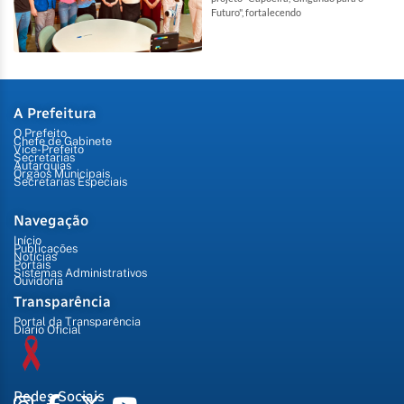
Futuro", fortalecendo
A Prefeitura
O Prefeito
Chefe de Gabinete
Vice-Prefeito
Secretarias
Autarquias
Órgãos Municipais
Secretarias Especiais
Navegação
Início
Publicações
Notícias
Portais
Sistemas Administrativos
Ouvidoria
Transparência
Portal da Transparência
Diário Oficial
Redes Sociais