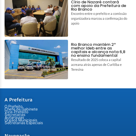
Círio de Nazaré contará
com apoio da Prefeitura de
Rio Branco
Encontro entre o prefeito e a comissão
organizadora marcou a confirmação do
apoio
Rio Branco mantém 2º
melhor Ideb entre as
capitais e alcança nota 6,8
no ensino fundamental
Resultado de 2025 coloca a capital
acreana atrás apenas de Curitiba e
Teresina
A Prefeitura
O Prefeito
Chefe de Gabinete
Vice-Prefeito
Secretarias
Autarquias
Órgãos Municipais
Secretarias Especiais
Navegação