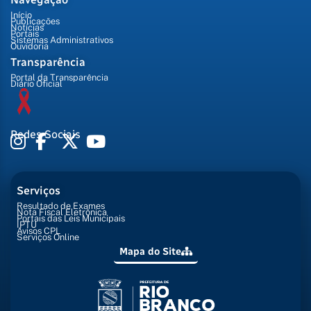
Início
Publicações
Notícias
Portais
Sistemas Administrativos
Ouvidoria
Transparência
Portal da Transparência
Diário Oficial
Redes Sociais
Serviços
Resultado de Exames
Nota Fiscal Eletrônica
Portais das Leis Municipais
IPTU
Avisos CPL
Serviços Online
Mapa do Site