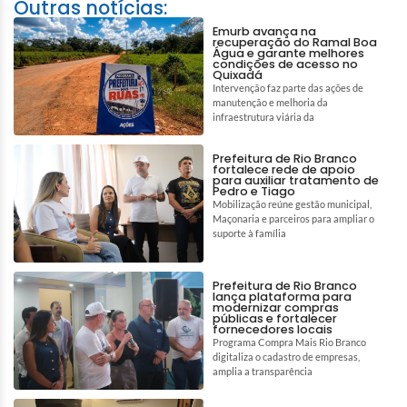
Outras notícias:
Emurb avança na
recuperação do Ramal Boa
Água e garante melhores
condições de acesso no
Quixadá
Intervenção faz parte das ações de
manutenção e melhoria da
infraestrutura viária da
Prefeitura de Rio Branco
fortalece rede de apoio
para auxiliar tratamento de
Pedro e Tiago
Mobilização reúne gestão municipal,
Maçonaria e parceiros para ampliar o
suporte à família
Prefeitura de Rio Branco
lança plataforma para
modernizar compras
públicas e fortalecer
fornecedores locais
Programa Compra Mais Rio Branco
digitaliza o cadastro de empresas,
amplia a transparência