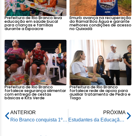
Prefeitura de Rio Branco leva
Emurb avança na recuperação
educação em saúde bucal
do Ramal Boa Água e garante
para crianças e famílias
melhores condições de acesso
durante a Expoacre
no Quixadá
Prefeitura de Rio Branco
Prefeitura de Rio Branco
fortalece segurança alimentar
fortalece rede de apoio para
com entrega de cestas
auxiliar tratamento de Pedro e
básicas e Kits Verde
Tiago
ANTERIOR
PRÓXIMA
Rio Branco conquista 1º lugar regional no Prêmio Alfabetiza Acre 2026
Estudantes da Educação Municipal de Rio Branco vivem experiência de aprendizado na NASA