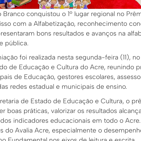
o Branco conquistou o 1º lugar regional no Prêm
so com a Alfabetização, reconhecimento con
resentaram bons resultados e avanços na alfa
e pública.
ação foi realizada nesta segunda-feira (11), no
ado de Educação e Cultura do Acre, reunindo pr
ipais de Educação, gestores escolares, assess
das redes estadual e municipais de ensino.
ecretaria de Estado de Educação e Cultura, o 
r boas práticas, valorizar os resultados alcanç
 dos indicadores educacionais em todo o Acre.
s do Avalia Acre, especialmente o desempenh
o Fundamental nos eixos de leitura e escrita.