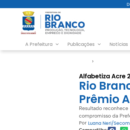
D
A Prefeitura
Publicações
Notícias
Início
›
Educação
Alfabetiza Acre 
Rio Branc
Prêmio A
Resultado reconhece o
compromisso da Pref
Por
Luana Neri/Secom