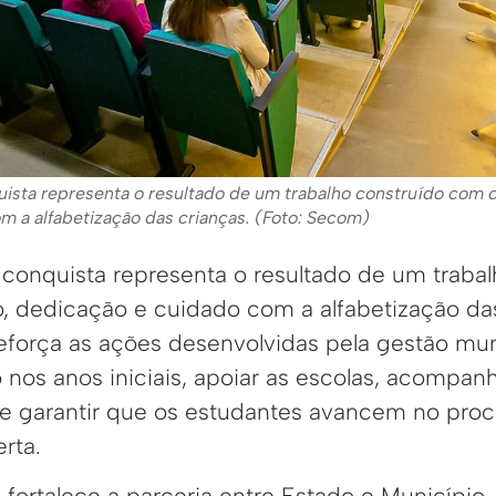
quista representa o resultado de um trabalho construído com
m a alfabetização das crianças. (Foto: Secom)
 conquista representa o resultado de um traba
dedicação e cuidado com a alfabetização das
força as ações desenvolvidas pela gestão mun
o nos anos iniciais, apoiar as escolas, acompan
 garantir que os estudantes avancem no proce
rta.
ortalece a parceria entre Estado e Município,