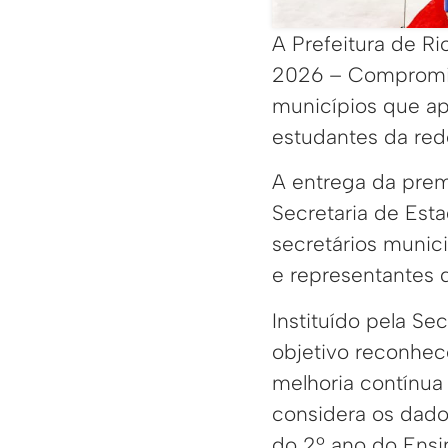
A Prefeitura de Ri
2026 – Compromis
municípios que ap
estudantes da red
A entrega da premi
Secretaria de Est
secretários munic
e representantes 
Instituído pela S
objetivo reconhece
melhoria contínua
considera os dado
do 2º ano do Ensin