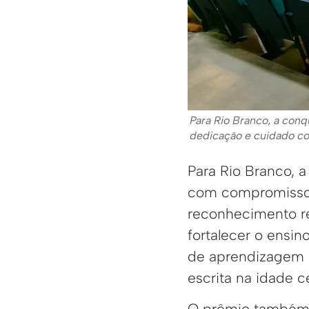
Para Rio Branco, a con
dedicação e cuidado co
Para Rio Branco, a
com compromisso, 
reconhecimento re
fortalecer o ensin
de aprendizagem e
escrita na idade ce
O prêmio também f