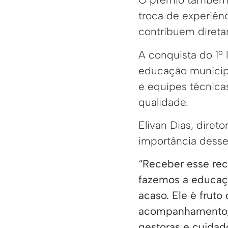
troca de experiên
contribuem direta
A conquista do 1º
educação municipa
e equipes técnica
qualidade.
Elivan Dias, diret
importância desse
“Receber esse rec
fazemos a educaçã
acaso. Ele é fruto
acompanhamento, 
gestoras e cuidad