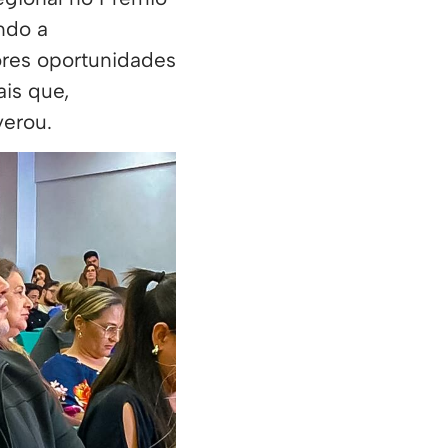
ndo a
ores oportunidades
is que,
verou.