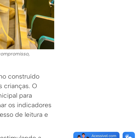
 compromisso,
lho construído
 crianças. O
icipal para
har os indicadores
sso de leitura e
 estimulando a