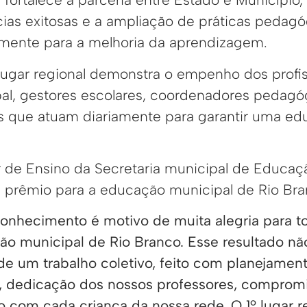
cias exitosas e a ampliação de práticas pedag
mente para a melhoria da aprendizagem.
 lugar regional demonstra o empenho dos profis
l, gestores escolares, coordenadores pedagóg
s que atuam diariamente para garantir uma ed
or de Ensino da Secretaria municipal de Educaç
 prêmio para a educação municipal de Rio Bra
onhecimento é motivo de muita alegria para t
o municipal de Rio Branco. Esse resultado nã
 de um trabalho coletivo, feito com planejament
dedicação dos nossos professores, compromi
o com cada criança da nossa rede. O 1º lugar r