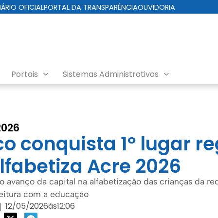
IÁRIO OFICIAL
PORTAL DA TRANSPARÊNCIA
OUVIDORIA
Portais
Sistemas Administrativos
2026
o conquista 1º lugar r
lfabetiza Acre 2026
 avanço da capital na alfabetização das crianças da red
eitura com a educação
12/05/2026
às
12:06
|