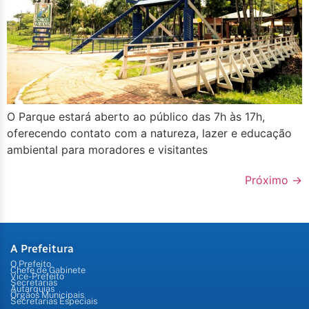
O Parque estará aberto ao público das 7h às 17h,
oferecendo contato com a natureza, lazer e educação
ambiental para moradores e visitantes
Próximo
→
A Prefeitura
O Prefeito
Chefe de Gabinete
Vice-Prefeito
Secretarias
Autarquias
Órgãos Municipais
Secretarias Especiais