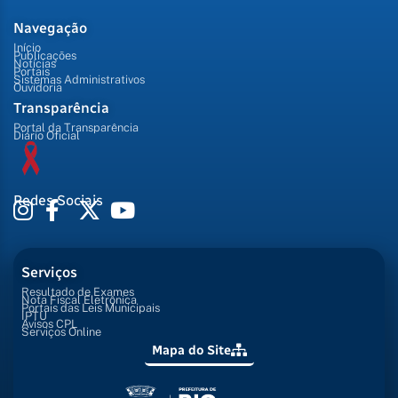
Navegação
Início
Publicações
Notícias
Portais
Sistemas Administrativos
Ouvidoria
Transparência
Portal da Transparência
Diário Oficial
Redes Sociais
Serviços
Resultado de Exames
Nota Fiscal Eletrônica
Portais das Leis Municipais
IPTU
Avisos CPL
Serviços Online
Mapa do Site