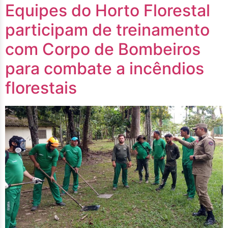
Equipes do Horto Florestal
participam de treinamento
com Corpo de Bombeiros
para combate a incêndios
florestais