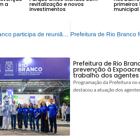
m a
revitalização e novos
primeiros 
investimentos
municipal
Prefeito de Rio Branco participa de reunião preparatória do Fórum das Cidades Amazônicas para a COP30
Prefeitura de Rio Bran
prevenção à Expoacre
trabalho dos agentes
Programação da Prefeitura no 
destacou a atuação dos agente