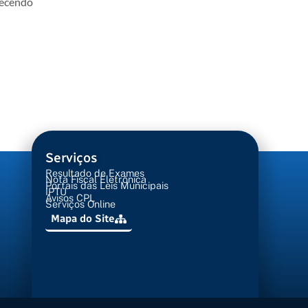
lecendo
Serviços
Resultado de Exames
Nota Fiscal Eletrônica
Portais das Leis Municipais
IPTU
Avisos CPL
Serviços Online
Mapa do Site