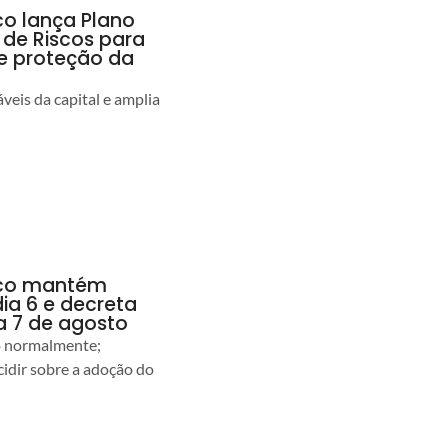
co lança Plano
 de Riscos para
 e proteção da
veis da capital e amplia
anco mantém
dia 6 e decreta
a 7 de agosto
ão normalmente;
idir sobre a adoção do