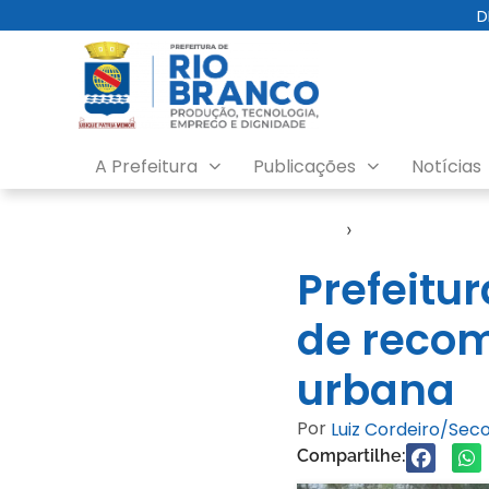
D
A Prefeitura
Publicações
Notícias
Início
›
Semeia
Prefeitu
de recom
urbana
Por
Luiz Cordeiro/Se
Compartilhe: