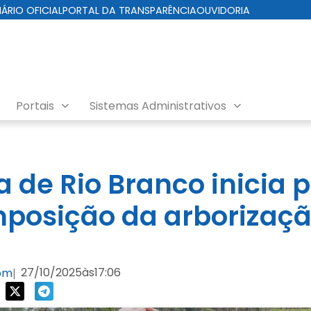
IÁRIO OFICIAL
PORTAL DA TRANSPARÊNCIA
OUVIDORIA
Portais
Sistemas Administrativos
ra de Rio Branco inicia
posição da arborizaç
27/10/2025
às
17:06
com
|