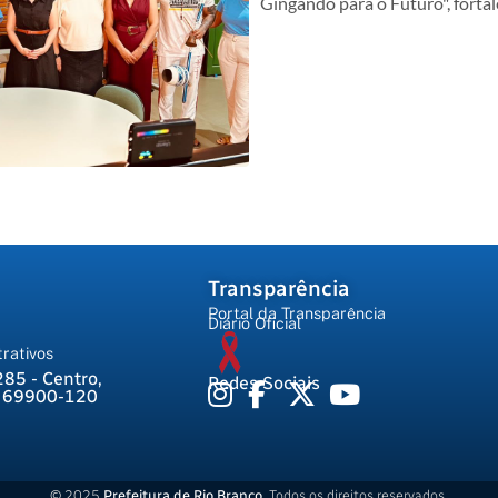
Gingando para o Futuro", forta
Transparência
Portal da Transparência
Diário Oficial
rativos
285 - Centro,
Redes Sociais
, 69900-120
© 2025
Prefeitura de Rio Branco
. Todos os direitos reservados.