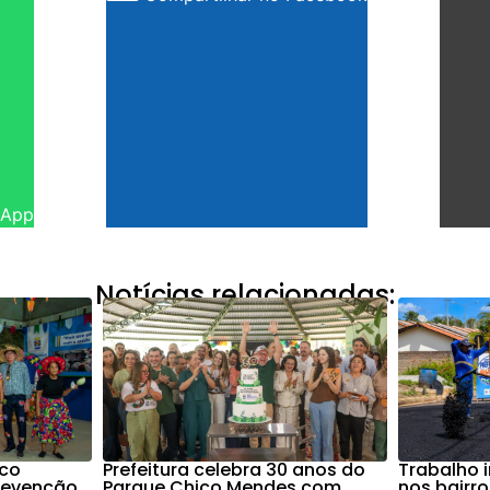
sApp
Notícias relacionadas:
nco
Prefeitura celebra 30 anos do
Trabalho 
Prevenção
Parque Chico Mendes com
nos bairr