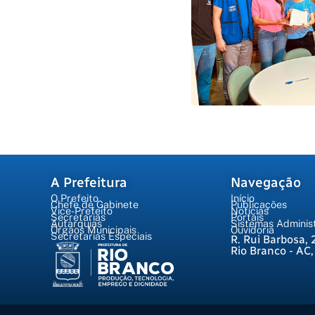
A Prefeitura
Navegação
O Prefeito
Início
Chefe de Gabinete
Publicações
Vice-Prefeito
Notícias
Secretarias
Portais
Autarquias
Sistemas Administ
Órgãos Municipais
Ouvidoria
Secretarias Especiais
R. Rui Barbosa, 
Rio Branco - AC