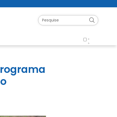
 programa
ão