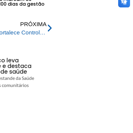
100 dias da gestão
PRÓXIMA
Prefeitura de Rio Branco fortalece Controladoria Interna com posse de novos servidores
co leva
 e destaca
 de saúde
estande da Saúde
s comunitários