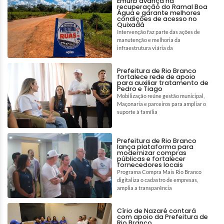
Emurb avança na
recuperação do Ramal Boa
Água e garante melhores
condições de acesso no
Quixadá
Intervenção faz parte das ações de
manutenção e melhoria da
infraestrutura viária da
Prefeitura de Rio Branco
fortalece rede de apoio
para auxiliar tratamento de
Pedro e Tiago
Mobilização reúne gestão municipal,
Maçonaria e parceiros para ampliar o
suporte à família
Prefeitura de Rio Branco
lança plataforma para
modernizar compras
públicas e fortalecer
fornecedores locais
Programa Compra Mais Rio Branco
digitaliza o cadastro de empresas,
amplia a transparência
Círio de Nazaré contará
com apoio da Prefeitura de
Rio Branco