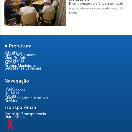
Encontro entre o prefeito e a comissão
organizadora marcou a confirmação do
apoio
A Prefeitura
O Prefeito
Chefe de Gabinete
Vice-Prefeito
Secretarias
Autarquias
Órgãos Municipais
Secretarias Especiais
Navegação
Início
Publicações
Notícias
Portais
Sistemas Administrativos
Ouvidoria
Transparência
Portal da Transparência
Diário Oficial