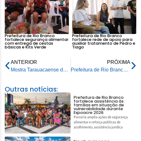
Prefeitura de Rio Branco
Prefeitura de Rio Branco
fortalece segurança alimentar
fortalece rede de apoio para
com entrega de cestas
auxiliar tratamento de Pedro e
básicas e Kits Verde
Tiago
ANTERIOR
PRÓXIMA
Mostra Tarauacaense dos Produtores Rurais destaca o abacaxi de Tarauacá em Rio Branco
Prefeitura de Rio Branco protocola na Câmara Municipal Marco Regulatório do Transporte Coletivo da capital
Outras notícias:
Prefeitura de Rio Branco
fortalece assistência às
famílias em situação de
vulnerabilidade durante
Expoacre 2026
Parceria amplia ações de segurança
alimentar e reforça políticas de
acolhimento, assistência jurídica