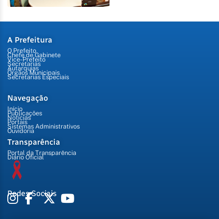
A Prefeitura
O Prefeito
Chefe de Gabinete
Vice-Prefeito
Secretarias
Autarquias
Órgãos Municipais
Secretarias Especiais
Navegação
Início
Publicações
Notícias
Portais
Sistemas Administrativos
Ouvidoria
Transparência
Portal da Transparência
Diário Oficial
Redes Sociais