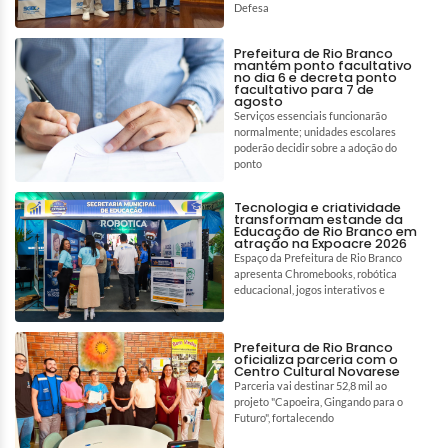
Defesa
Prefeitura de Rio Branco
mantém ponto facultativo
no dia 6 e decreta ponto
facultativo para 7 de
agosto
Serviços essenciais funcionarão
normalmente; unidades escolares
poderão decidir sobre a adoção do
ponto
Tecnologia e criatividade
transformam estande da
Educação de Rio Branco em
atração na Expoacre 2026
Espaço da Prefeitura de Rio Branco
apresenta Chromebooks, robótica
educacional, jogos interativos e
Prefeitura de Rio Branco
oficializa parceria com o
Centro Cultural Novarese
Parceria vai destinar 52,8 mil ao
projeto "Capoeira, Gingando para o
Futuro", fortalecendo