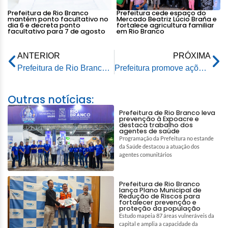
Prefeitura de Rio Branco
Prefeitura cede espaço do
mantém ponto facultativo no
Mercado Beatriz Lúcio Braña e
dia 6 e decreta ponto
fortalece agricultura familiar
facultativo para 7 de agosto
em Rio Branco
ANTERIOR
PRÓXIMA
Prefeitura de Rio Branco leva saúde pelos rios e atende comunidades do Riozinho do Rola
Prefeitura promove ações sociais no evento “Juventude em Ação”
Outras notícias:
Prefeitura de Rio Branco leva
prevenção à Expoacre e
destaca trabalho dos
agentes de saúde
Programação da Prefeitura no estande
da Saúde destacou a atuação dos
agentes comunitários
Prefeitura de Rio Branco
lança Plano Municipal de
Redução de Riscos para
fortalecer prevenção e
proteção da população
Estudo mapeia 87 áreas vulneráveis da
capital e amplia a capacidade da