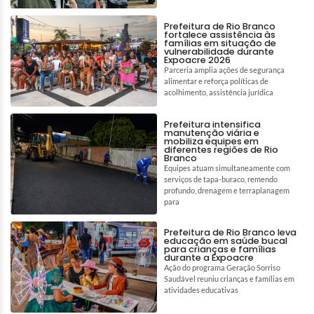
Prefeitura de Rio Branco
fortalece assistência às
famílias em situação de
vulnerabilidade durante
Expoacre 2026
Parceria amplia ações de segurança
alimentar e reforça políticas de
acolhimento, assistência jurídica
Prefeitura intensifica
manutenção viária e
mobiliza equipes em
diferentes regiões de Rio
Branco
Equipes atuam simultaneamente com
serviços de tapa-buraco, remendo
profundo, drenagem e terraplanagem
para
Prefeitura de Rio Branco leva
educação em saúde bucal
para crianças e famílias
durante a Expoacre
Ação do programa Geração Sorriso
Saudável reuniu crianças e famílias em
atividades educativas