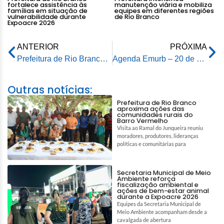
fortalece assistência às
manutenção viária e mobiliza
famílias em situação de
equipes em diferentes regiões
vulnerabilidade durante
de Rio Branco
Expoacre 2026
ANTERIOR
PRÓXIMA
Prefeitura de Rio Branco intensifica acompanhamento de obras estratégicas que impulsionam o desenvolvimento urbano e rural
Agenda Emurb – 20 de março de 2026
Outras notícias:
Prefeitura de Rio Branco
aproxima ações das
comunidades rurais do
Barro Vermelho
Visita ao Ramal do Junqueira reuniu
moradores, produtores, lideranças
políticas e comunitárias para
Secretaria Municipal de Meio
Ambiente reforça
fiscalização ambiental e
ações de bem-estar animal
durante a Expoacre 2026
Equipes da Secretaria Municipal de
Meio Ambiente acompanham desde a
cavalgada de abertura