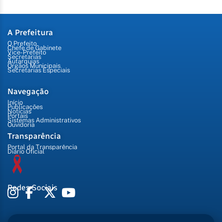
A Prefeitura
O Prefeito
Chefe de Gabinete
Vice-Prefeito
Secretarias
Autarquias
Órgãos Municipais
Secretarias Especiais
Navegação
Início
Publicações
Notícias
Portais
Sistemas Administrativos
Ouvidoria
Transparência
Portal da Transparência
Diário Oficial
Redes Sociais