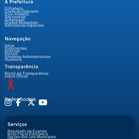
A Prefeitura
O Prefeito
Chefe de Gabinete
Vice-Prefeito
Secretarias
Autarquias
Órgãos Municipais
Secretarias Especiais
Navegação
Início
Publicações
Notícias
Portais
Sistemas Administrativos
Ouvidoria
Transparência
Portal da Transparência
Diário Oficial
Redes Sociais
Serviços
Resultado de Exames
Nota Fiscal Eletrônica
Portais das Leis Municipais