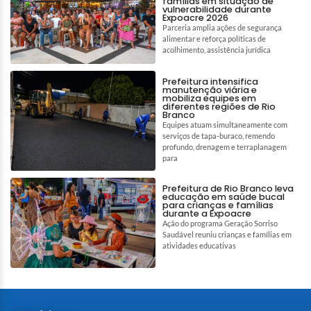
famílias em situação de
vulnerabilidade durante
Expoacre 2026
Parceria amplia ações de segurança
alimentar e reforça políticas de
acolhimento, assistência jurídica
Prefeitura intensifica
manutenção viária e
mobiliza equipes em
diferentes regiões de Rio
Branco
Equipes atuam simultaneamente com
serviços de tapa-buraco, remendo
profundo, drenagem e terraplanagem
para
Prefeitura de Rio Branco leva
educação em saúde bucal
para crianças e famílias
durante a Expoacre
Ação do programa Geração Sorriso
Saudável reuniu crianças e famílias em
atividades educativas