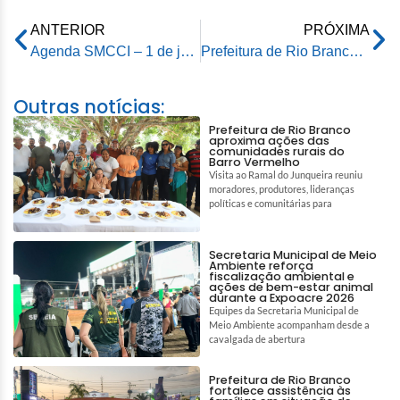
ANTERIOR
PRÓXIMA
Agenda SMCCI – 1 de junho de 2026
Prefeitura de Rio Branco lança Semana do Meio Ambiente com plano integrado de prevenção às queimadas
Outras notícias:
Prefeitura de Rio Branco
aproxima ações das
comunidades rurais do
Barro Vermelho
Visita ao Ramal do Junqueira reuniu
moradores, produtores, lideranças
políticas e comunitárias para
Secretaria Municipal de Meio
Ambiente reforça
fiscalização ambiental e
ações de bem-estar animal
durante a Expoacre 2026
Equipes da Secretaria Municipal de
Meio Ambiente acompanham desde a
cavalgada de abertura
Prefeitura de Rio Branco
fortalece assistência às