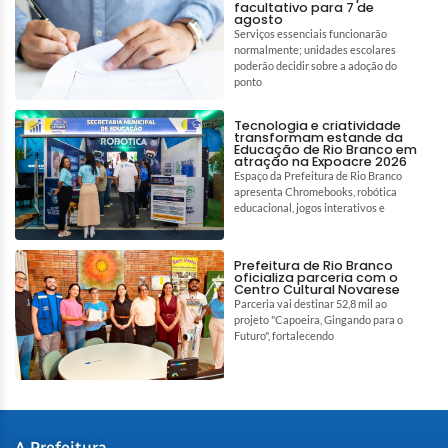
facultativo para 7 de
agosto
Serviços essenciais funcionarão
normalmente; unidades escolares
poderão decidir sobre a adoção do
ponto
Tecnologia e criatividade
transformam estande da
Educação de Rio Branco em
atração na Expoacre 2026
Espaço da Prefeitura de Rio Branco
apresenta Chromebooks, robótica
educacional, jogos interativos e
Prefeitura de Rio Branco
oficializa parceria com o
Centro Cultural Novarese
Parceria vai destinar 52,8 mil ao
projeto "Capoeira, Gingando para o
Futuro", fortalecendo
A Prefeitura