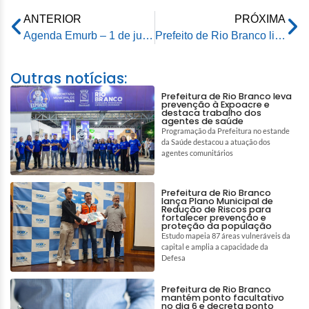
ANTERIOR
PRÓXIMA
Agenda Emurb – 1 de junho de 2026
Prefeito de Rio Branco lidera visita técnica e define plano de ação para reforma da Catedral Nossa Senhora de Nazaré
Outras notícias:
Prefeitura de Rio Branco leva
prevenção à Expoacre e
destaca trabalho dos
agentes de saúde
Programação da Prefeitura no estande
da Saúde destacou a atuação dos
agentes comunitários
Prefeitura de Rio Branco
lança Plano Municipal de
Redução de Riscos para
fortalecer prevenção e
proteção da população
Estudo mapeia 87 áreas vulneráveis da
capital e amplia a capacidade da
Defesa
Prefeitura de Rio Branco
mantém ponto facultativo
no dia 6 e decreta ponto