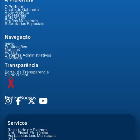
O Prefeito
Chefe de Gabinete
Vice-Prefeito
Secretarias
Autarquias
Órgãos Municipais
Secretarias Especiais
Navegação
Início
Publicações
Notícias
Portais
Sistemas Administrativos
Ouvidoria
Transparência
Portal da Transparência
Diário Oficial
Redes Sociais
Serviços
Resultado de Exames
Nota Fiscal Eletrônica
Portais das Leis Municipais
IPTU