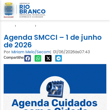
Início
›
Agendas
›
Agenda Cuidados com a Cidade
Agenda SMCCI – 1 de junho
de 2026
Por
Miriam Melo/Secom
01/06/2026
às
07:43
|
Compartilhe: