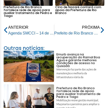
Prefeitura de Rio Branco
Círio de Nazaré contará com
fortalece rede de apoio para
apoio da Prefeitura de Rio
auxiliar tratamento de Pedro e
Branco
Tiago
ANTERIOR
PRÓXIMA
Agenda SMCCI – 14 de maio de 2026
Prefeito de Rio Branco acompanha demandas de 400 famílias no Ramal Menino Jesus
Outras notícias:
Emurb avança na
recuperação do Ramal Boa
Água e garante melhores
condições de acesso no
Quixadá
Intervenção faz parte das ações de
manutenção e melhoria da
infraestrutura viária da
Prefeitura de Rio Branco
fortalece rede de apoio
para auxiliar tratamento de
Pedro e Tiago
Mobilização reúne gestão municipal,
Maçonaria e parceiros para ampliar o
suporte à família