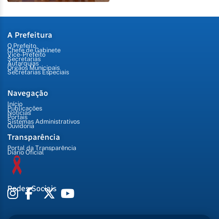
A Prefeitura
O Prefeito
Chefe de Gabinete
Vice-Prefeito
Secretarias
Autarquias
Órgãos Municipais
Secretarias Especiais
Navegação
Início
Publicações
Notícias
Portais
Sistemas Administrativos
Ouvidoria
Transparência
Portal da Transparência
Diário Oficial
Redes Sociais