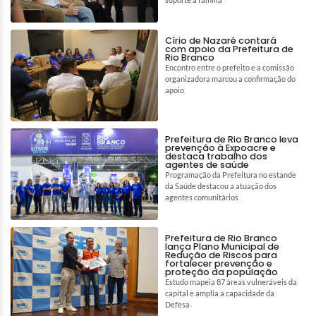
Círio de Nazaré contará
com apoio da Prefeitura de
Rio Branco
Encontro entre o prefeito e a comissão
organizadora marcou a confirmação do
apoio
Prefeitura de Rio Branco leva
prevenção à Expoacre e
destaca trabalho dos
agentes de saúde
Programação da Prefeitura no estande
da Saúde destacou a atuação dos
agentes comunitários
Prefeitura de Rio Branco
lança Plano Municipal de
Redução de Riscos para
fortalecer prevenção e
proteção da população
Estudo mapeia 87 áreas vulneráveis da
capital e amplia a capacidade da
Defesa