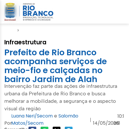
Início
›
Seinfra
Infraestrutura
Prefeito de Rio Branco
acompanha serviços de
meio-fio e calçadas no
bairro Jardim de Alah
Intervenção faz parte das ações de infraestrutura
urbana da Prefeitura de Rio Branco e busca
melhorar a mobilidade, a segurança e o aspecto
visual da região
Luana Neri/Secom
e
Salomão
10:1
|
Por
Matos/Secom
14/05/2026
às
3