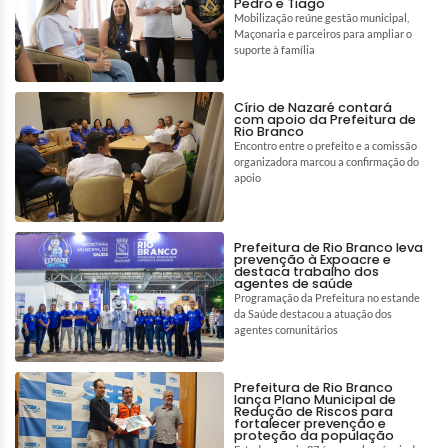
Pedro e Tiago
Mobilização reúne gestão municipal,
Maçonaria e parceiros para ampliar o
suporte à família
Círio de Nazaré contará
com apoio da Prefeitura de
Rio Branco
Encontro entre o prefeito e a comissão
organizadora marcou a confirmação do
apoio
Prefeitura de Rio Branco leva
prevenção à Expoacre e
destaca trabalho dos
agentes de saúde
Programação da Prefeitura no estande
da Saúde destacou a atuação dos
agentes comunitários
Prefeitura de Rio Branco
lança Plano Municipal de
Redução de Riscos para
fortalecer prevenção e
proteção da população