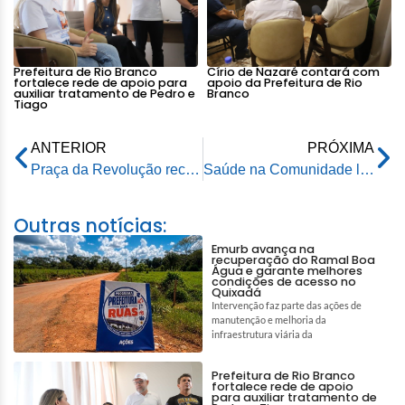
Prefeitura de Rio Branco
Círio de Nazaré contará com
fortalece rede de apoio para
apoio da Prefeitura de Rio
auxiliar tratamento de Pedro e
Branco
Tiago
ANTERIOR
PRÓXIMA
Praça da Revolução recebe “esquenta” neste sábado para Brasil x Egito
Saúde na Comunidade leva atendimentos e serviços essenciais à população, neste sábado
Outras notícias:
Emurb avança na
recuperação do Ramal Boa
Água e garante melhores
condições de acesso no
Quixadá
Intervenção faz parte das ações de
manutenção e melhoria da
infraestrutura viária da
Prefeitura de Rio Branco
fortalece rede de apoio
para auxiliar tratamento de