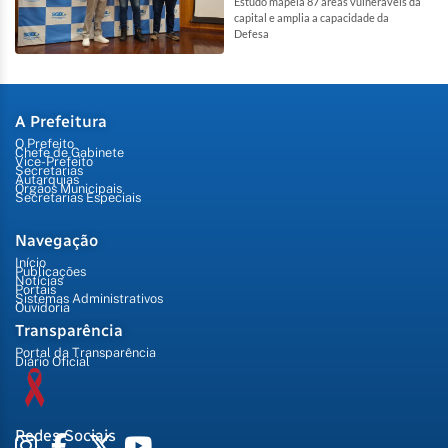
Estudo mapeia 87 áreas vulneráveis da
capital e amplia a capacidade da
Defesa
A Prefeitura
O Prefeito
Chefe de Gabinete
Vice-Prefeito
Secretarias
Autarquias
Órgãos Municipais
Secretarias Especiais
Navegação
Início
Publicações
Notícias
Portais
Sistemas Administrativos
Ouvidoria
Transparência
Portal da Transparência
Diário Oficial
Redes Sociais