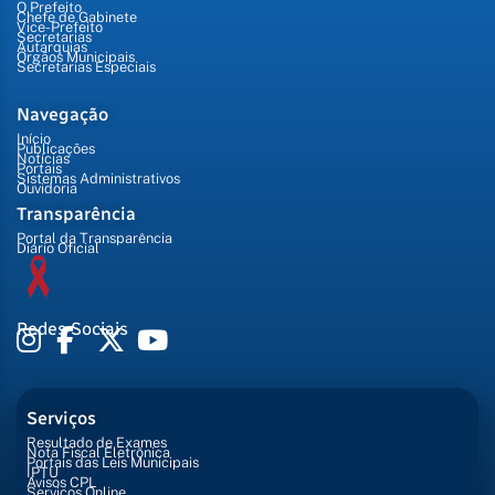
O Prefeito
Chefe de Gabinete
Vice-Prefeito
Secretarias
Autarquias
Órgãos Municipais
Secretarias Especiais
Navegação
Início
Publicações
Notícias
Portais
Sistemas Administrativos
Ouvidoria
Transparência
Portal da Transparência
Diário Oficial
Redes Sociais
Serviços
Resultado de Exames
Nota Fiscal Eletrônica
Portais das Leis Municipais
IPTU
Avisos CPL
Serviços Online