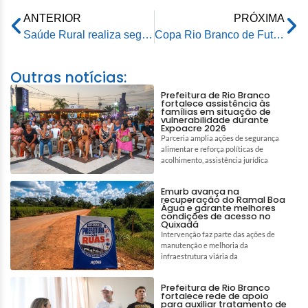
ANTERIOR
PRÓXIMA
Saúde Rural realiza segunda parada neste sábado e leva atendimentos à comunidade da AC-10
Copa Rio Branco de Futebol Amador 2026 terá abertura oficial no Estádio Tonicão
Outras notícias:
Prefeitura de Rio Branco
fortalece assistência às
famílias em situação de
vulnerabilidade durante
Expoacre 2026
Parceria amplia ações de segurança
alimentar e reforça políticas de
acolhimento, assistência jurídica
Emurb avança na
recuperação do Ramal Boa
Água e garante melhores
condições de acesso no
Quixadá
Intervenção faz parte das ações de
manutenção e melhoria da
infraestrutura viária da
Prefeitura de Rio Branco
fortalece rede de apoio
para auxiliar tratamento de