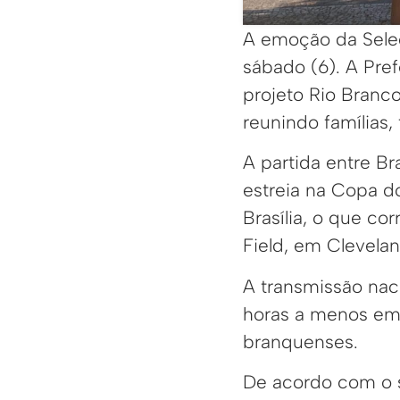
A emoção da Seleç
sábado (6). A Pre
projeto Rio Branco
reunindo famílias,
A partida entre Br
estreia na Copa d
Brasília, o que co
Field, em Clevela
A transmissão nac
horas a menos em r
branquenses.
De acordo com o s