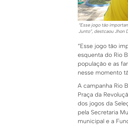
“Esse jogo tão importa
Junto”, destcaou Jhon 
“Esse jogo tão im
esquenta do Rio B
população e as fam
nesse momento tã
A campanha Rio Br
Praça da Revoluçã
dos jogos da Sele
pela Secretaria M
municipal e a Fund