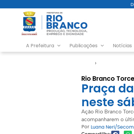
D
A Prefeitura
Publicações
Notícias
Início
›
Esporte
Rio Branco Torc
Praça da
neste sá
Ação Rio Branco Torce
acompanharem o últim
Por
Luana Neri/Secom