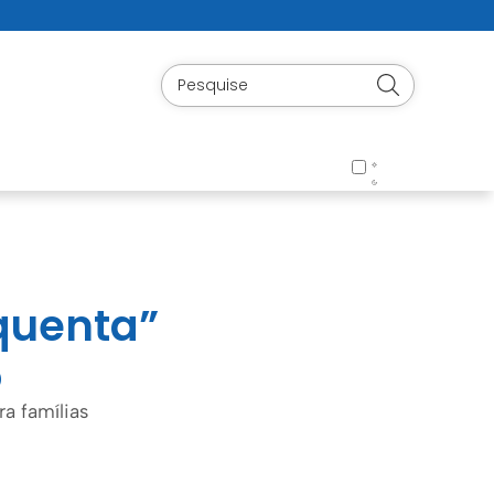
quenta”
o
a famílias