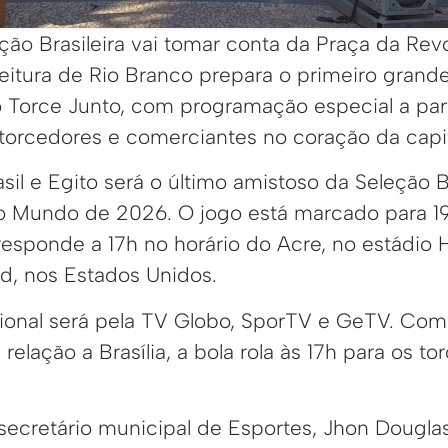
ão Brasileira vai tomar conta da Praça da Rev
feitura de Rio Branco prepara o primeiro grand
 Torce Junto, com programação especial a part
 torcedores e comerciantes no coração da capi
asil e Egito será o último amistoso da Seleção B
o Mundo de 2026. O jogo está marcado para 19
rresponde a 17h no horário do Acre, no estádio
nd, nos Estados Unidos.
ional será pela TV Globo, SporTV e GeTV. Co
elação a Brasília, a bola rola às 17h para os to
ecretário municipal de Esportes, Jhon Douglas 