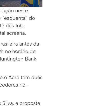
olução neste
e “esquenta” do
ir das 16h,
tal acreana.
rasileira antes da
h no horário de
 Huntington Bank
mo o Acre tem duas
rcedores rio-
Silva, a proposta