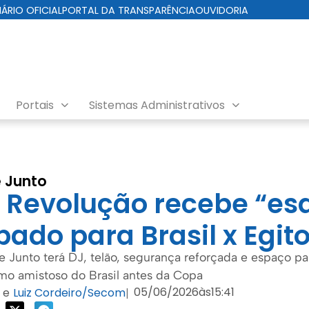
IÁRIO OFICIAL
PORTAL DA TRANSPARÊNCIA
OUVIDORIA
Portais
Sistemas Administrativos
e Junto
 Revolução recebe “es
bado para Brasil x Egit
 Junto terá DJ, telão, segurança reforçada e espaço par
o amistoso do Brasil antes da Copa
05/06/2026
às
15:41
e
Luiz Cordeiro/Secom
|