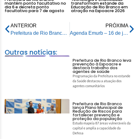
mantém ponto facultativo no
transformam estande da
dia 6 e decreta ponto
Educação de Rio Branco em
facultativo para 7 de agosto
atração na Expoacre 2026
ANTERIOR
PRÓXIMA
Prefeitura de Rio Branco leva Saúde Rural à Vila Custódio Freire e realiza mais de 4 mil procedimento
Agenda Emurb – 16 de junho de 2026
Outras notícias:
Prefeitura de Rio Branco leva
prevenção à Expoacre e
destaca trabalho dos
agentes de saúde
Programação da Prefeitura no estande
da Saúde destacou a atuação dos
agentes comunitários
Prefeitura de Rio Branco
lança Plano Municipal de
Redução de Riscos para
fortalecer prevenção e
proteção da população
Estudo mapeia 87 áreas vulneráveis da
capital e amplia a capacidade da
Defesa