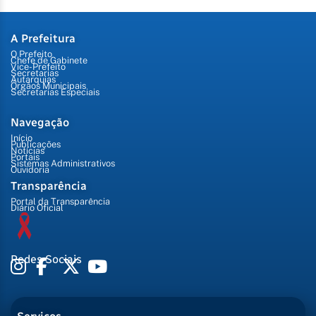
A Prefeitura
O Prefeito
Chefe de Gabinete
Vice-Prefeito
Secretarias
Autarquias
Órgãos Municipais
Secretarias Especiais
Navegação
Início
Publicações
Notícias
Portais
Sistemas Administrativos
Ouvidoria
Transparência
Portal da Transparência
Diário Oficial
Redes Sociais