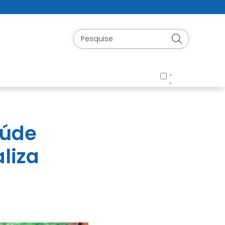
aúde
aliza