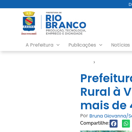
D
A Prefeitura
Publicações
Notícias
Início
›
Semsa
Prefeitu
Rural à V
mais de 
Por
Bruna Giovanna/
Compartilhe: