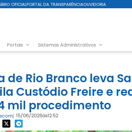
IÁRIO OFICIAL
PORTAL DA TRANSPARÊNCIA
OUVIDORIA
Portais
Sistemas Administrativos
ra de Rio Branco leva S
ila Custódio Freire e re
4 mil procedimento
15/06/2026
às
12:52
Secom
|