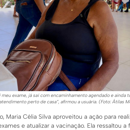
ei meu exame, já saí com encaminhamento agendado e ainda to
atendimento perto de casa”, afirmou a usuária. (Foto: Átilas
, Maria Célia Silva aproveitou a ação para reali
xames e atualizar a vacinação. Ela ressaltou a 