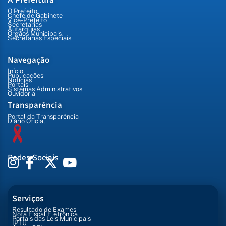
O Prefeito
Chefe de Gabinete
Vice-Prefeito
Secretarias
Autarquias
Órgãos Municipais
Secretarias Especiais
Navegação
Início
Publicações
Notícias
Portais
Sistemas Administrativos
Ouvidoria
Transparência
Portal da Transparência
Diário Oficial
Redes Sociais
Serviços
Resultado de Exames
Nota Fiscal Eletrônica
Portais das Leis Municipais
IPTU