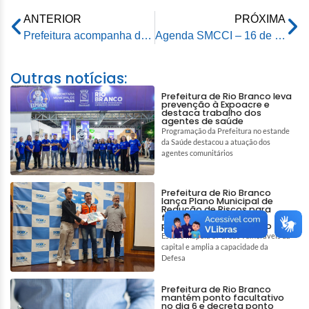
ANTERIOR
PRÓXIMA
Prefeitura acompanha demandas da comunidade e avalia melhorias no Ramal da Água, na região do Quixadá
Agenda SMCCI – 16 de junho de 2026
Outras notícias:
Prefeitura de Rio Branco leva
prevenção à Expoacre e
destaca trabalho dos
agentes de saúde
Programação da Prefeitura no estande
da Saúde destacou a atuação dos
agentes comunitários
Prefeitura de Rio Branco
lança Plano Municipal de
Redução de Riscos para
fortalecer prevenção e
proteção da população
Estudo mapeia 87 áreas vulneráveis da
capital e amplia a capacidade da
Defesa
Prefeitura de Rio Branco
mantém ponto facultativo
no dia 6 e decreta ponto