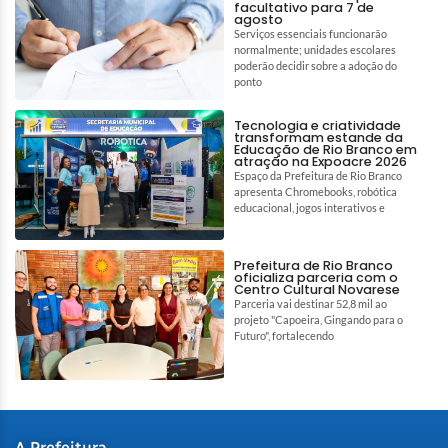
facultativo para 7 de
agosto
Serviços essenciais funcionarão
normalmente; unidades escolares
poderão decidir sobre a adoção do
ponto
Tecnologia e criatividade
transformam estande da
Educação de Rio Branco em
atração na Expoacre 2026
Espaço da Prefeitura de Rio Branco
apresenta Chromebooks, robótica
educacional, jogos interativos e
Prefeitura de Rio Branco
oficializa parceria com o
Centro Cultural Novarese
Parceria vai destinar 52,8 mil ao
projeto "Capoeira, Gingando para o
Futuro", fortalecendo
A Prefeitura