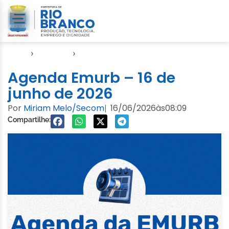
Início
›
Agendas
›
Agenda EMURB
Agenda Emurb – 16 de
junho de 2026
Por
Miriam Melo/Secom
16/06/2026
às
08:09
|
Compartilhe: