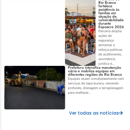
Rio Branco
fortalece
assistência às
famílias em
situação de
vulnerabilidade
durante
Expoacre 2026
Parceria amplia
ações de
segurança
alimentar e
reforça políticas
de acolhimento,
assistência
jurídica e...
Prefeitura intensifica manutenção
viária e mobiliza equipes em
diferentes regiões de Rio Branco
Equipes atuam simultaneamente com
serviços de tapa-buraco, remendo
profundo, drenagem e terraplanagem
para melhorar...
Ver todas as notícias