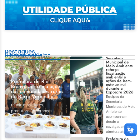
Destaques
Últimas notícias
Secretaria
Municipal de
Meio Ambiente
reforça
fiscalização
ambiental e
Prefeitura de Rio
ações de bem-
estar animal
Branco aproxima ações
durante a
das comunidades rurais
Expoacre 2026
do Barro Vermelho
Equipes da
Visita ao Ramal do Junqueira
Secretaria
reuniu moradores,
Municipal de Meio
produtores, lideranças
Ambiente
políticas e comunitárias para
acompanham
desde a
discutir melhorias no acesso
cavalgada de
e fortalecimento da...
abertura até...
Prefeitura de