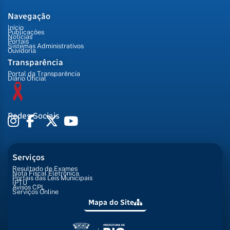
Navegação
Início
Publicações
Notícias
Portais
Sistemas Administrativos
Ouvidoria
Transparência
Portal da Transparência
Diário Oficial
Redes Sociais
Serviços
Resultado de Exames
Nota Fiscal Eletrônica
Portais das Leis Municipais
IPTU
Avisos CPL
Serviços Online
Mapa do Site