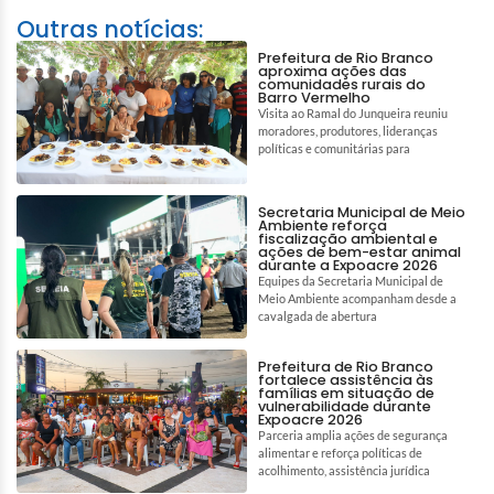
Outras notícias:
Prefeitura de Rio Branco
aproxima ações das
comunidades rurais do
Barro Vermelho
Visita ao Ramal do Junqueira reuniu
moradores, produtores, lideranças
políticas e comunitárias para
Secretaria Municipal de Meio
Ambiente reforça
fiscalização ambiental e
ações de bem-estar animal
durante a Expoacre 2026
Equipes da Secretaria Municipal de
Meio Ambiente acompanham desde a
cavalgada de abertura
Prefeitura de Rio Branco
fortalece assistência às
famílias em situação de
vulnerabilidade durante
Expoacre 2026
Parceria amplia ações de segurança
alimentar e reforça políticas de
acolhimento, assistência jurídica