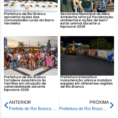
Prefeitura de Rio Branco
Secretaria Municipal de Meio
aproxima ações das
Ambiente reforça fiscalização
comunidades rurais do Barro
ambiental e ações de bem-
Vermelho
estar animal durante a
Expoacre 2026
Prefeitura de Rio Branco
Prefeitura intensifica
fortalece assistência às
manutenção viária e mobiliza
famílias em situação de
equipes em diferentes regiões
vulnerabilidade durante
de Rio Branco
Expoacre 2026
ANTERIOR
PRÓXIMA
Prefeito de Rio Branco é homenageado durante lançamento de olimpíada de educação financeira
Prefeitura de Rio Branco antecipa pagamento dos servidores para esta quarta-feira, 24