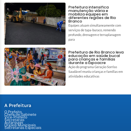
Prefeitura intensifica
manutenção viária e
mobiliza equipes em
diferentes regiões de Rio
Branco
Equipes atuam simultaneamente com
serviços de tapa-buraco, remendo
profundo, drenagem e terraplanagem
para
Prefeitura de Rio Branco leva
educação em saúde bucal
para crianças e famílias
durante a Expoacre
Ação do programa Geração Sorriso
Saudável reuniu crianças e famílias em
atividades educativas
A Prefeitura
O Prefeito
Chefe de Gabinete
Vice-Prefeito
Secretarias
Autarquias
Órgãos Municipais
Secretarias Especiais