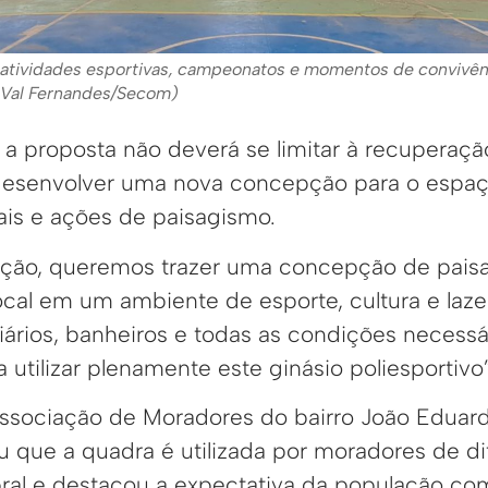
a atividades esportivas, campeonatos e momentos de convivênc
: Val Fernandes/Secom)
a proposta não deverá se limitar à recuperaçã
esenvolver uma nova concepção para o espaço
ais e ações de paisagismo.
zação, queremos trazer uma concepção de pais
ocal em um ambiente de esporte, cultura e laze
iários, banheiros e todas as condições necessá
tilizar plenamente este ginásio poliesportivo
ssociação de Moradores do bairro João Eduard
ou que a quadra é utilizada por moradores de d
ral e destacou a expectativa da população co