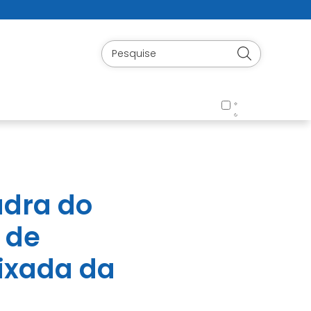
adra do
 de
aixada da