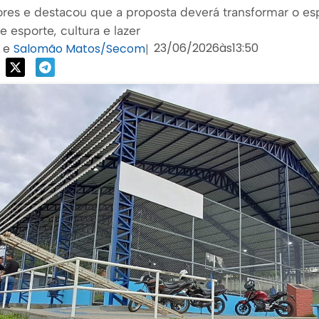
ores e destacou que a proposta deverá transformar o 
 esporte, cultura e lazer
23/06/2026
às
13:50
e
Salomão Matos/Secom
|