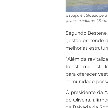
Espaço é utilizado par
jovens e adultos. (Foto
Segundo Bestene, 
gestão pretende d
melhorias estrutur
“Além da revitali
transformar este l
para oferecer vest
comunidade possa u
O presidente da A
de Oliveira, afirm
da Baixada da Sob