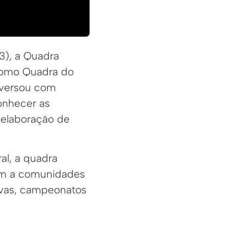
3), a Quadra
 como Quadra do
nversou com
onhecer as
 elaboração de
al, a quadra
ém a comunidades
tivas, campeonatos