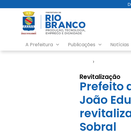
D
A Prefeitura
Publicações
Notícias
Início
›
Agenda do Pref
Revitalização
Prefeito 
João Edu
revitali
Sobral