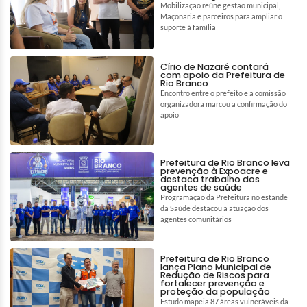
Mobilização reúne gestão municipal,
Maçonaria e parceiros para ampliar o
suporte à família
Círio de Nazaré contará
com apoio da Prefeitura de
Rio Branco
Encontro entre o prefeito e a comissão
organizadora marcou a confirmação do
apoio
Prefeitura de Rio Branco leva
prevenção à Expoacre e
destaca trabalho dos
agentes de saúde
Programação da Prefeitura no estande
da Saúde destacou a atuação dos
agentes comunitários
Prefeitura de Rio Branco
lança Plano Municipal de
Redução de Riscos para
fortalecer prevenção e
proteção da população
Estudo mapeia 87 áreas vulneráveis da