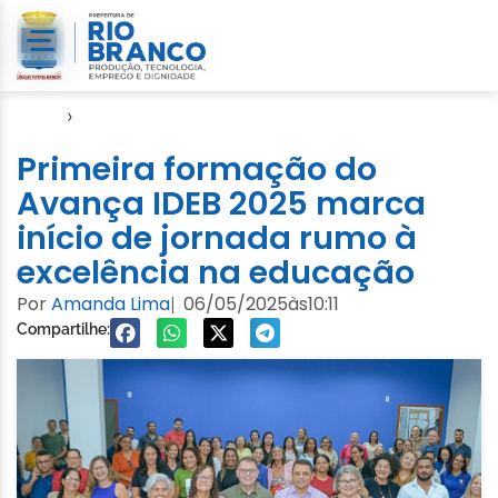
Início
›
Notícias
Primeira formação do
Avança IDEB 2025 marca
início de jornada rumo à
excelência na educação
Por
Amanda Lima
06/05/2025
às
10:11
|
Compartilhe: