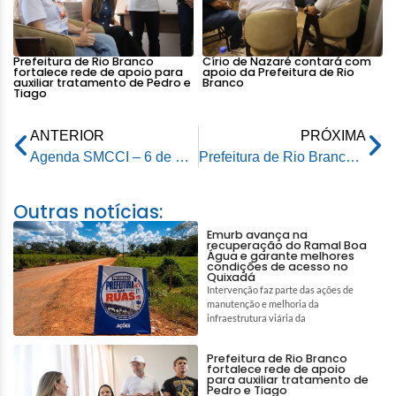
Prefeitura de Rio Branco
Círio de Nazaré contará com
fortalece rede de apoio para
apoio da Prefeitura de Rio
auxiliar tratamento de Pedro e
Branco
Tiago
ANTERIOR
PRÓXIMA
Agenda SMCCI – 6 de maio de 2025
Prefeitura de Rio Branco informa os canais de comunicação para solicitar reparos na rede de iluminação pública
Outras notícias:
Emurb avança na
recuperação do Ramal Boa
Água e garante melhores
condições de acesso no
Quixadá
Intervenção faz parte das ações de
manutenção e melhoria da
infraestrutura viária da
Prefeitura de Rio Branco
fortalece rede de apoio
para auxiliar tratamento de
Pedro e Tiago