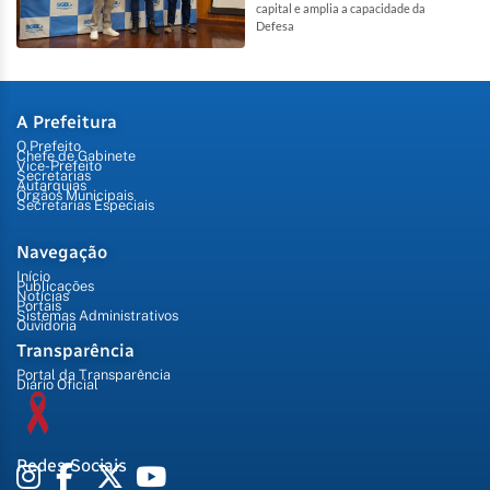
capital e amplia a capacidade da
Defesa
A Prefeitura
O Prefeito
Chefe de Gabinete
Vice-Prefeito
Secretarias
Autarquias
Órgãos Municipais
Secretarias Especiais
Navegação
Início
Publicações
Notícias
Portais
Sistemas Administrativos
Ouvidoria
Transparência
Portal da Transparência
Diário Oficial
Redes Sociais