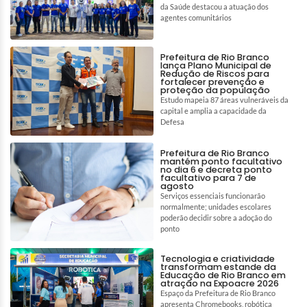
da Saúde destacou a atuação dos
agentes comunitários
Prefeitura de Rio Branco
lança Plano Municipal de
Redução de Riscos para
fortalecer prevenção e
proteção da população
Estudo mapeia 87 áreas vulneráveis da
capital e amplia a capacidade da
Defesa
Prefeitura de Rio Branco
mantém ponto facultativo
no dia 6 e decreta ponto
facultativo para 7 de
agosto
Serviços essenciais funcionarão
normalmente; unidades escolares
poderão decidir sobre a adoção do
ponto
Tecnologia e criatividade
transformam estande da
Educação de Rio Branco em
atração na Expoacre 2026
Espaço da Prefeitura de Rio Branco
apresenta Chromebooks, robótica