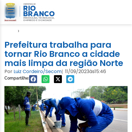
Início
›
Notícias
Prefeitura trabalha para
tornar Rio Branco a cidade
mais limpa da região Norte
Por
Luiz Cordeiro/Secom
11/09/2023
às
15:46
|
Compartilhe: