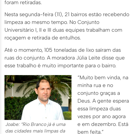
foram retiradas.
Nesta segunda-feira (11), 21 bairros estão recebendo
limpeza ao mesmo tempo. No Conjunto
Universitário I, II e III duas equipes trabalham com
roçagem e retirada de entulhos.
Até o momento, 105 toneladas de lixo saíram das
ruas do conjunto. A moradora Júlia Leite disse que
esse trabalho é muito importante para o bairro.
“Muito bem vinda, na
minha rua e no
conjunto graças a
Deus. A gente espera
essa limpeza duas
vezes por ano agora
e em dezembro. Está
Joabe: “Rio Branco já é uma
das cidades mais limpas da
bem feita.”