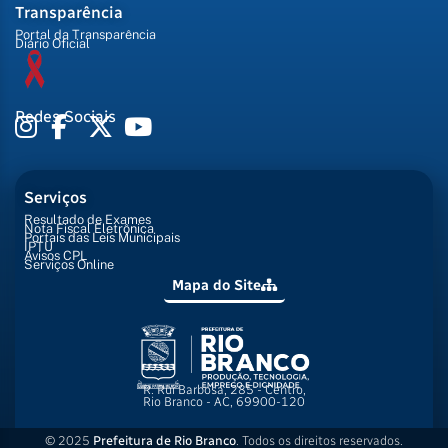
Transparência
Portal da Transparência
Diário Oficial
Redes Sociais
Serviços
Resultado de Exames
Nota Fiscal Eletrônica
Portais das Leis Municipais
IPTU
Avisos CPL
Serviços Online
Mapa do Site
R. Rui Barbosa, 285 - Centro,
Rio Branco - AC, 69900-120
© 2025
Prefeitura de Rio Branco
. Todos os direitos reservados.