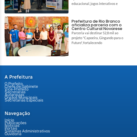
educacional, jogos interativos e
Prefeitura de Rio Branco
oficializa parceria com o
Centro Cultural Novarese
Parceria vai destinar 52,8 mil ao
projeto "Capoeira, Gingando para o
Futuro", fortalecendo
A Prefeitura
O Prefeito
Chefe de Gabinete
Vice-Prefeito
Secretarias
Autarquias
Órgãos Municipais
Secretarias Especiais
Navegação
Início
Publicações
Notícias
Portais
Sistemas Administrativos
Ouvidoria