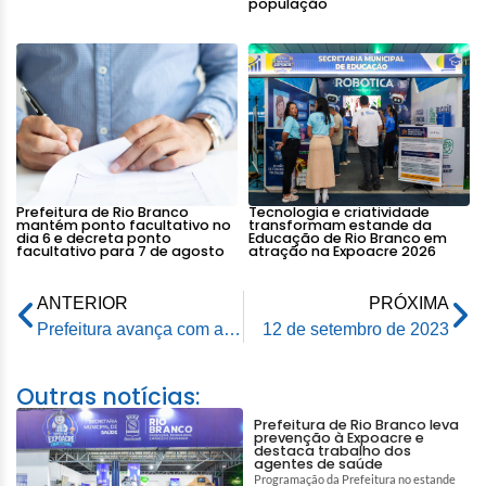
população
Prefeitura de Rio Branco
Tecnologia e criatividade
mantém ponto facultativo no
transformam estande da
dia 6 e decreta ponto
Educação de Rio Branco em
facultativo para 7 de agosto
atração na Expoacre 2026
ANTERIOR
PRÓXIMA
Prefeitura avança com as obras do Recupera Rio Branco no bairro Aeroporto Velho
12 de setembro de 2023
Outras notícias:
Prefeitura de Rio Branco leva
prevenção à Expoacre e
destaca trabalho dos
agentes de saúde
Programação da Prefeitura no estande