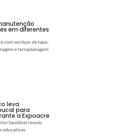
a manutenção
pes em diferentes
 com serviços de tapa-
enagem e terraplanagem
co leva
ucal para
urante a Expoacre
iso Saudável reuniu
es educativas