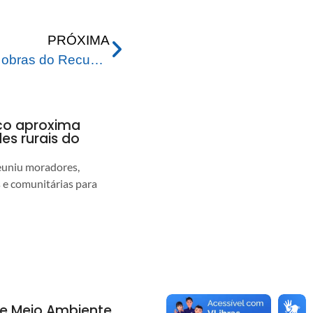
PRÓXIMA
Prefeitura avança com as obras do Recupera Rio Branco no bairro Aeroporto Velho
nco aproxima
s rurais do
euniu moradores,
s e comunitárias para
de Meio Ambiente