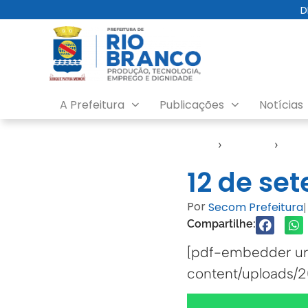
D
A Prefeitura
Publicações
Notícias
Início
›
Agendas
›
Agen
12 de se
Por
Secom Prefeitura
|
Compartilhe:
[pdf-embedder url
content/uploads/2