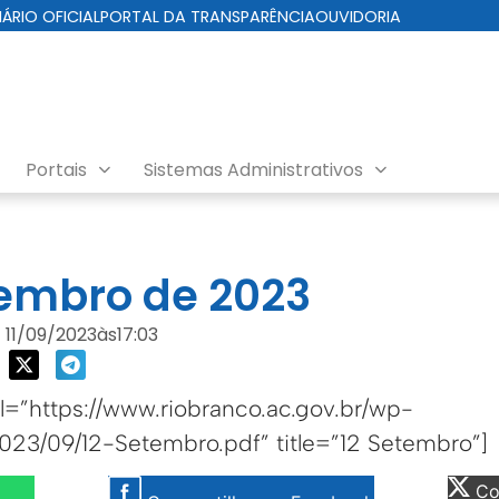
IÁRIO OFICIAL
PORTAL DA TRANSPARÊNCIA
OUVIDORIA
Portais
Sistemas Administrativos
da Cuidados com a Cidade
tembro de 2023
11/09/2023
às
17:03
=”https://www.riobranco.ac.gov.br/wp-
023/09/12-Setembro.pdf” title=”12 Setembro”]
Com