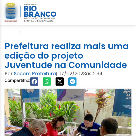
Início
›
Notícias
Prefeitura realiza mais uma
edição do projeto
Juventude na Comunidade
Por
Secom Prefeitura
17/02/2023
às
12:34
|
Compartilhe: