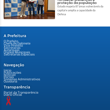
proteção da população
Estudo mapeia 87 áreas vulneráveis da
capital e amplia a capacidade da
Defesa
A Prefeitura
O Prefeito
Chefe de Gabinete
Vice-Prefeito
Secretarias
Autarquias
Órgãos Municipais
Secretarias Especiais
Navegação
Início
Publicações
Notícias
Portais
Sistemas Administrativos
Ouvidoria
Transparência
Portal da Transparência
Diário Oficial