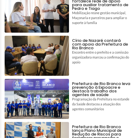
fortalece rede de apoio
para auxiliar tratamento de
Pedro e Tiago
Mobilização reúne gestão municipal,
Maçonaria e parceiros para ampliar o
suporte à família
Círio de Nazaré contará
com apoio da Prefeitura de
Rio Branco
Encontro entre o prefeito e a comissão
organizadora marcou a confirmação do
apoio
Prefeitura de Rio Branco leva
prevenção à Expoacre e
destaca trabalho dos
agentes de saúde
Programação da Prefeitura no estande
da Saúde destacou a atuação dos
agentes comunitários
Prefeitura de Rio Branco
lança Plano Municipal de
Redução de Riscos para
fortalecer prevenção e