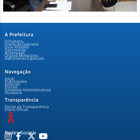
A Prefeitura
O Prefeito
Chefe de Gabinete
Vice-Prefeito
Secretarias
Autarquias
Órgãos Municipais
Secretarias Especiais
Navegação
Início
Publicações
Notícias
Portais
Sistemas Administrativos
Ouvidoria
Transparência
Portal da Transparência
Diário Oficial
Redes Sociais