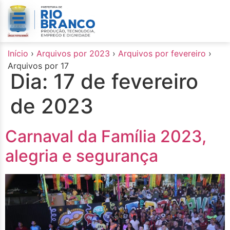
o
conteúdo
Início
›
Arquivos por 2023
›
Arquivos por fevereiro
›
Arquivos por 17
Dia:
17 de fevereiro
de 2023
Carnaval da Família 2023,
alegria e segurança